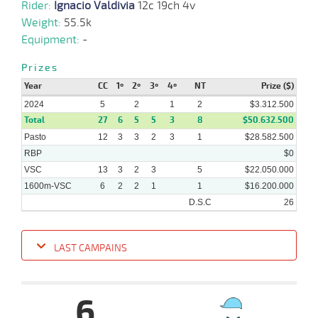
Rider:
Ignacio Valdivia
12c 19ch 4v
Weight:
55.5k
25-
Equipment:
-
17 al
03-
VS
1300m
1:17:35
2,2
Hand.
1º
460k/5
11
2024
Prizes
Year
CC
1º
2º
3º
4º
NT
Prize ($)
21-
2024
5
14 al
2
1
2
$3.312.500
02-
VS
1400m
1:23:53
1/2 PCZ
2,4
Hand.
2º
460k/5
10
2024
Total
27
6
5
5
3
8
$50.632.500
Pasto
12
3
3
2
3
1
$28.582.500
RBP
$0
VSC
13
3
2
3
5
$22.050.000
1600m-VSC
6
2
2
1
1
$16.200.000
D.S.C
26
LAST CAMPAINS
Date
Turf
Distance
Index
Time
Distance
Ret
Type
Pº
Weigh
6
12-
06-
VS
1600m
1:39:39
1 3/4
11,8
Clasi.
2º
466k/5