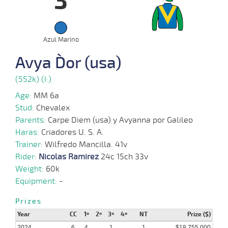
3
17-
03-
VS
2400m
2:25:10
7 3/4
27,1
Clasi.
3º
464k/57
2024
Azul Marino
07-
01-
VS
1900m
1:54:13
5 1/4
16,1
Clasi.
5º
462k/58
Avya D`or (usa)
2024
(552k) (I:)
03-
Age:
MM 6a
12-
VS
1900m
1:54:79
1 1/2
14,9
Clasi.
2º
460k/57
2023
Stud:
Chevalex
Parents:
Carpe Diem (usa) y Avyanna por Galileo
Haras:
Criadores U. S. A.
19-
Trainer:
Wilfredo Mancilla. 41v
11-
VS
1600m
1:35:94
3/4
9,3
Clasi.
3º
463k/57
2023
Rider:
Nicolas Ramirez
24c 15ch 33v
Weight:
60k
Equipment:
-
27-
09-
VS
1500m
1:34:69
15
16,3
Clasi.
5º
462k/57
2023
Prizes
Year
CC
1º
2º
3º
4º
NT
Prize ($)
2024
6
4
1
1
$18.755.000