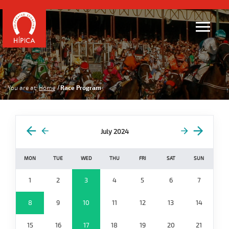
You are at:
Home
Race Program
July 2024
MON
TUE
WED
THU
FRI
SAT
SUN
1
2
3
4
5
6
7
8
9
10
11
12
13
14
15
16
17
18
19
20
21