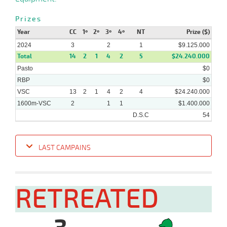
Prizes
13-
Year
CC
1º
2º
3º
4º
NT
Prize ($)
23 al
04-
HCH
1900m
1:57:79
3 1/2
14,8
Hand.
2º
479k/5
12
2024
2024
3
2
1
$9.125.000
Total
14
2
1
4
2
5
$24.240.000
Pasto
$0
RBP
$0
VSC
13
2
1
4
2
4
$24.240.000
1600m-VSC
2
1
1
$1.400.000
D.S.C
54
LAST CAMPAINS
Date
Turf
Distance
Index
Time
Distance
Ret
Type
Pº
Weight
RETREATED
15-
05-
VS
1900m
1:54:26
2 3/4
2,9
Clasi.
3º
470k/55
2024