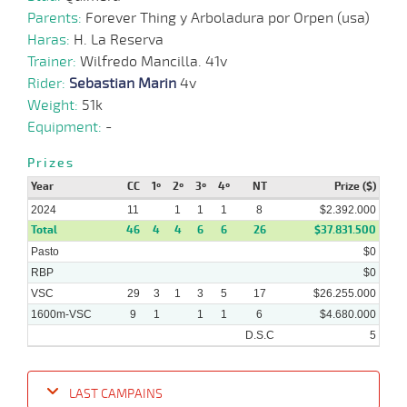
Parents:
Forever Thing y Arboladura por Orpen (usa)
Haras:
H. La Reserva
Trainer:
Wilfredo Mancilla. 41v
Rider:
Sebastian Marin
4v
Weight:
51k
Equipment:
-
Prizes
Year
CC
1º
2º
3º
4º
NT
Prize ($)
2024
11
1
1
1
8
$2.392.000
Total
46
4
4
6
6
26
$37.831.500
Pasto
$0
RBP
$0
VSC
29
3
1
3
5
17
$26.255.000
1600m-VSC
9
1
1
1
6
$4.680.000
D.S.C
5
LAST CAMPAINS