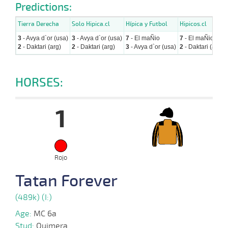
Predictions:
Tierra Derecha
Solo Hipica.cl
Hípica y Futbol
Hipicos.cl
3
- Avya d`or (usa)
3
- Avya d`or (usa)
7
- El maÑio
7
- El maÑio
2
- Daktari (arg)
2
- Daktari (arg)
3
- Avya d`or (usa)
2
- Daktari (arg)
HORSES:
1
Rojo
Tatan Forever
(489k) (I:)
Age:
MC 6a
Stud:
Quimera