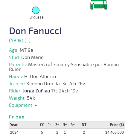
04-
55 al
04-
HCH
1600m
1:33:79
4
Clasi.
1º
459k/5
1
2024
Turquesa
Don Fanucci
17-
55 al
02-
HCH
1400m
1:21:94
14 1/2
7,1
Hand.
8º
453k/5
1
2024
(489k) (I:)
Age:
MT 9a
05-
55 al
10-
HCH
1300m
1:16:21
2,6
Clasi.
1º
460k/5
Stud:
Don Mario
1
2023
Parents:
Mastercraftsman y Sensualite por Roman
Ruler
26-
55 al
Haras:
H. Don Alberto
08-
HCH
1900m
2:00:65
39
10,7
Clasi.
7º
463k/5
1
2023
Trainer:
Ximeno Urenda. 3c 7ch 26v
Rider:
Jorge Zuñiga
17c 24ch 19v
12-
55 al
Weight:
54k
08-
HCH
1500m
1:27:89
3/4
7,9
Clasi.
2º
463k/5
1
2023
Equipment:
-
Prizes
Year
CC
1º
2º
3º
4º
NT
Prize ($)
2024
5
2
1
2
$4.400.000