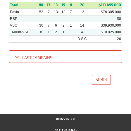
Total
80
13
18
15
8
26
$113.495.000
Pasto
53
7
13
13
7
13
$78.305.000
RBP
$0
VSC
30
7
6
2
1
14
$39.930.000
1600m-VSC
8
1
2
1
4
$10.025.000
D.S.C
26
LAST CAMPAINS
Date
Turf
Distance
Index
Time
Distance
Ret
Type
Pº
Weigh
SUBIR
12-
06-
VS
1600m
1:39:39
13 1/2
9,5
Clasi.
10º
489k/5
2024
15-
05-
VS
1900m
1:54:26
1 1/2
8,0
Clasi.
2º
487k/5
BIENVENIDO
2024
INSTITUCIONAL