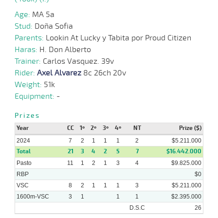
Age:
MA 5a
Stud:
Doña Sofia
Parents:
Lookin At Lucky y Tabita por Proud Citizen
28-
04-
VS
1300m
1:15:86
1,4
Clasi.
1º
550k/5
Haras:
H. Don Alberto
2024
Trainer:
Carlos Vasquez. 39v
Rider:
Axel Alvarez
8c 26ch 20v
Weight:
51k
Equipment:
-
08-
04-
VS
1600m
1:35:21
8,0
Clasi.
1º
547k/5
2024
Prizes
Year
CC
1º
2º
3º
4º
NT
Prize ($)
2024
7
2
1
1
1
2
$5.211.000
Total
21
3
4
2
5
7
$16.442.000
17-
11 al
Pasto
11
1
2
1
3
4
$9.825.000
03-
VS
1300m
1:17:34
2,0
Hand.
1º
550k/5
3
2024
RBP
$0
VSC
8
2
1
1
1
3
$5.211.000
1600m-VSC
3
1
1
1
$2.395.000
21-
D.S.C
26
02-
VS
1600m
1:35:57
8
13,1
Clasi.
7º
545k/5