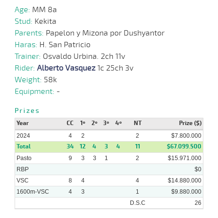
Age:
MM 8a
08-
Stud:
Kekita
04-
VS
1600m
1:35:21
9 3/4
11,3
Clasi.
3º
460k/5
2024
Parents:
Papelon y Mizona por Dushyantor
Haras:
H. San Patricio
Trainer:
Osvaldo Urbina. 2ch 11v
21-
Rider:
Alberto Vasquez
1c 25ch 3v
02-
VS
1600m
1:35:57
5 1/4
7,1
Clasi.
2º
457k/5
2024
Weight:
58k
Equipment:
-
17-
Prizes
01-
VS
1600m
1:37:28
2 1/4
8,2
Clasi.
6º
459k/5
2024
Year
CC
1º
2º
3º
4º
NT
Prize ($)
2024
4
2
2
$7.800.000
Total
34
12
4
3
4
11
$67.099.500
29-
Pasto
9
3
3
1
2
$15.971.000
11-
VS
1600m
1:36:00
14,7
Clasi.
1º
462k/5
2023
RBP
$0
VSC
8
4
4
$14.880.000
1600m-VSC
4
3
1
$9.880.000
D.S.C
26