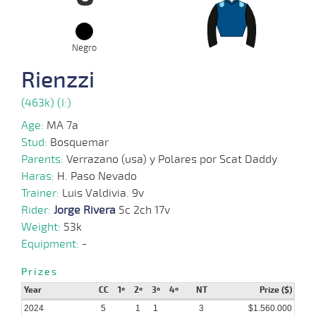
2024
Negro
15-
05-
VS
1900m
1:54:26
5
4,6
Clasi.
5º
464k/5
2024
Rienzzi
(463k) (I:)
13-
23 al
Age:
MA 7a
04-
HCH
1900m
1:57:79
9 1/2
4,9
Hand.
7º
452k/5
12
2024
Stud:
Bosquemar
Parents:
Verrazano (usa) y Polares por Scat Daddy
Haras:
H. Paso Nevado
23-
02-
CHS
2000m
2:00:76
4 1/2
7,1
Regla.
4º
464k/6
Trainer:
Luis Valdivia. 9v
2024
Rider:
Jorge Rivera
5c 2ch 17v
Weight:
53k
19-
01-
CHS
1800m
1:45:69
2 1/4
3,3
Regla.
2º
464k/6
Equipment:
-
2024
Prizes
22-
Year
CC
1º
2º
3º
4º
NT
Prize ($)
12-
CHS
2400m
2:27:24
2 1/4
10
Regla.
3º
468k/6
2023
2024
5
1
1
3
$1.560.000