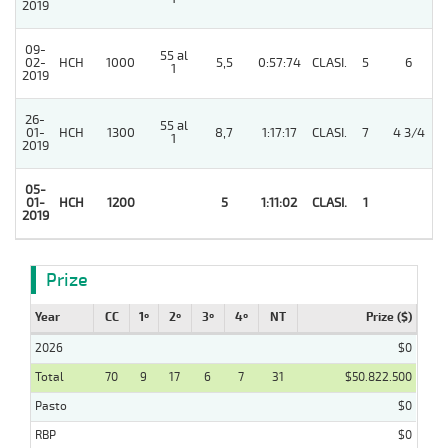
2019
09-
55 al
02-
HCH
1000
5,5
0:57:74
CLASI.
5
6
1
2019
26-
55 al
01-
HCH
1300
8,7
1:17:17
CLASI.
7
4 3/4
1
2019
05-
01-
HCH
1200
5
1:11:02
CLASI.
1
2019
Prize
Year
CC
1º
2º
3º
4º
NT
Prize ($)
2026
$0
Total
70
9
17
6
7
31
$50.822.500
Pasto
$0
RBP
$0