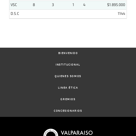
VSC
8
3
1
4
$1.895.000
D.S.C
1144
BIENVENIDO
INSTITUCIONAL
QUIENES SOMOS
LINEA ÉTICA
GREMIOS
CONCESIONARIOS