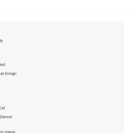
dy
h
led
al Ensign
Cat
 Dancer
le Vague