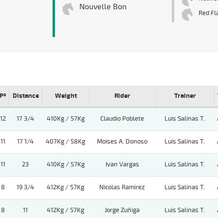
Nouvelle Bon
Red Fl
Pº
Distance
Weight
Rider
Trainer
12
17 3/4
410Kg / 57Kg
Claudio Poblete
Luis Salinas T.
11
17 1/4
407Kg / 58Kg
Moises A. Donoso
Luis Salinas T.
11
23
410Kg / 57Kg
Ivan Vargas
Luis Salinas T.
8
19 3/4
412Kg / 57Kg
Nicolas Ramirez
Luis Salinas T.
8
11
412Kg / 57Kg
Jorge Zuñiga
Luis Salinas T.