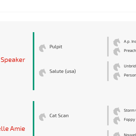
A.p. In
Pulpit
Preac
 Speaker
Unbrid
Salute (usa)
Person
Storm 
Cat Scan
Foppy
lle Amie
Nouvel