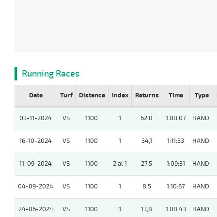
Running Races
Date
Turf
Distance
Index
Returns
Time
Type
03-11-2024
VS
1100
1
62,8
1:08:07
HAND.
16-10-2024
VS
1100
1
34,1
1:11:33
HAND.
11-09-2024
VS
1100
2 al 1
27,5
1:09:31
HAND.
04-09-2024
VS
1100
1
8,5
1:10:67
HAND.
24-06-2024
VS
1100
1
13,8
1:08:43
HAND.