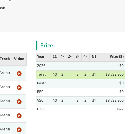
ash
Prize
Year
CC
1º
2º
3º
4º
NT
Prize ($)
Track
Video
2026
$0
Arena
Total
40
2
5
2
31
$3.732.500
Pasto
$0
Arena
RBP
$0
VSC
40
2
5
2
31
$3.732.500
Arena
D.S.C
642
Arena
Arena