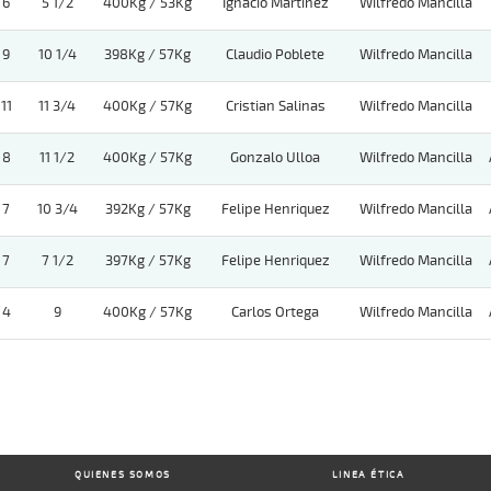
6
5 1/2
400Kg / 53Kg
Ignacio Martinez
Wilfredo Mancilla
9
10 1/4
398Kg / 57Kg
Claudio Poblete
Wilfredo Mancilla
11
11 3/4
400Kg / 57Kg
Cristian Salinas
Wilfredo Mancilla
8
11 1/2
400Kg / 57Kg
Gonzalo Ulloa
Wilfredo Mancilla
7
10 3/4
392Kg / 57Kg
Felipe Henriquez
Wilfredo Mancilla
7
7 1/2
397Kg / 57Kg
Felipe Henriquez
Wilfredo Mancilla
4
9
400Kg / 57Kg
Carlos Ortega
Wilfredo Mancilla
QUIENES SOMOS
LINEA ÉTICA