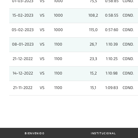
01-03-2023
VS
1000
75,5
0:58:85
COND.
15-02-2023
VS
1000
108,2
0:58:55
COND.
05-02-2023
VS
1000
115,0
0:57:60
COND.
08-01-2023
VS
1100
26,7
1:10:39
COND.
21-12-2022
VS
1100
23,3
1:10:25
COND.
14-12-2022
VS
1100
15,2
1:10:98
COND.
21-11-2022
VS
1100
15,1
1:09:83
COND.
BIENVENIDO
INSTITUCIONAL