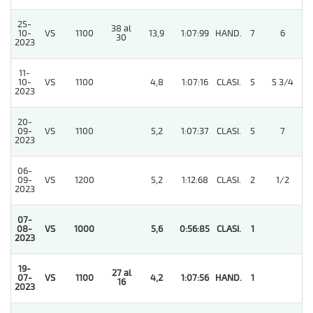
25-
38 al
10-
VS
1100
13,9
1:07:99
HAND.
7
6
30
2023
11-
10-
VS
1100
4,8
1:07:16
CLASI.
5
5 3/4
2023
20-
09-
VS
1100
5,2
1:07:37
CLASI.
5
7
2023
06-
09-
VS
1200
5,2
1:12:68
CLASI.
2
1/2
2023
07-
08-
VS
1000
5,6
0:56:85
CLASI.
1
2023
19-
27 al
07-
VS
1100
4,2
1:07:56
HAND.
1
16
2023