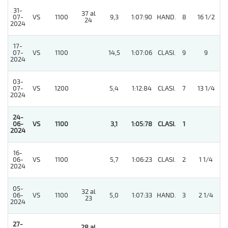
31-
37 al
07-
VS
1100
9,3
1:07:90
HAND.
8
16 1/2
24
2024
17-
07-
VS
1100
14,5
1:07:06
CLASI.
9
9
2024
03-
07-
VS
1200
5,4
1:12:84
CLASI.
7
13 1/4
2024
24-
06-
VS
1100
3,1
1:05:78
CLASI.
1
2024
16-
06-
VS
1100
5,7
1:06:23
CLASI.
2
1 1/4
2024
05-
32 al
06-
VS
1100
5,0
1:07:33
HAND.
3
2 1/4
23
2024
27-
28 al