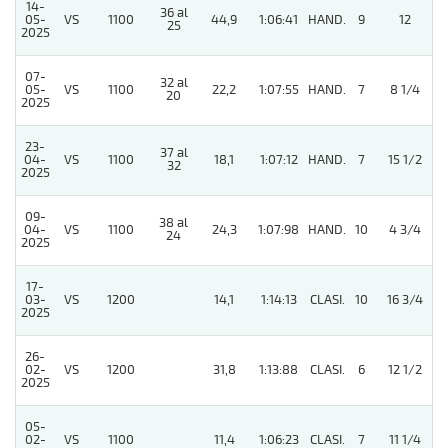
14-
36 al
05-
VS
1100
44,9
1:06:41
HAND.
9
12
25
2025
07-
32 al
05-
VS
1100
22,2
1:07:55
HAND.
7
8 1/4
20
2025
23-
37 al
04-
VS
1100
18,1
1:07:12
HAND.
7
15 1/2
32
2025
09-
38 al
04-
VS
1100
24,3
1:07:98
HAND.
10
4 3/4
24
2025
17-
03-
VS
1200
14,1
1:14:13
CLASI.
10
16 3/4
2025
26-
02-
VS
1200
31,8
1:13:88
CLASI.
6
12 1/2
2025
05-
02-
VS
1100
11,4
1:06:23
CLASI.
7
11 1/4