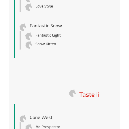
Love Style
Fantastic Snow
Fantastic Light
Snow Kitten
Taste Ii
Gone West
Mr. Prospector