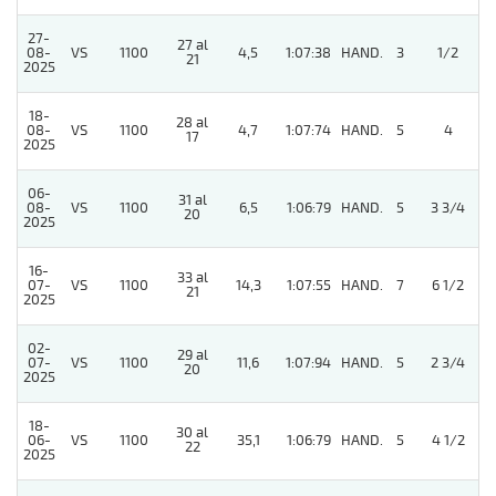
27-
27 al
08-
VS
1100
4,5
1:07:38
HAND.
3
1/2
21
2025
18-
28 al
08-
VS
1100
4,7
1:07:74
HAND.
5
4
17
2025
06-
31 al
08-
VS
1100
6,5
1:06:79
HAND.
5
3 3/4
20
2025
16-
33 al
07-
VS
1100
14,3
1:07:55
HAND.
7
6 1/2
21
2025
02-
29 al
07-
VS
1100
11,6
1:07:94
HAND.
5
2 3/4
20
2025
18-
30 al
06-
VS
1100
35,1
1:06:79
HAND.
5
4 1/2
22
2025