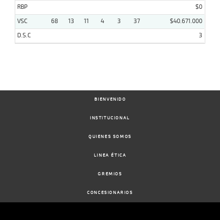
RBP
$0
VSC
68
13
11
4
3
37
$40.671.000
D.S.C
3
BIENVENIDO
INSTITUCIONAL
QUIENES SOMOS
LINEA ÉTICA
GREMIOS
CONCESIONARIOS