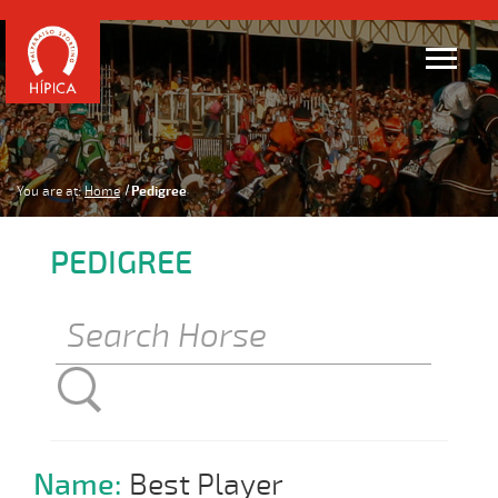
You are at:
Home
Pedigree
PEDIGREE
Name:
Best Player