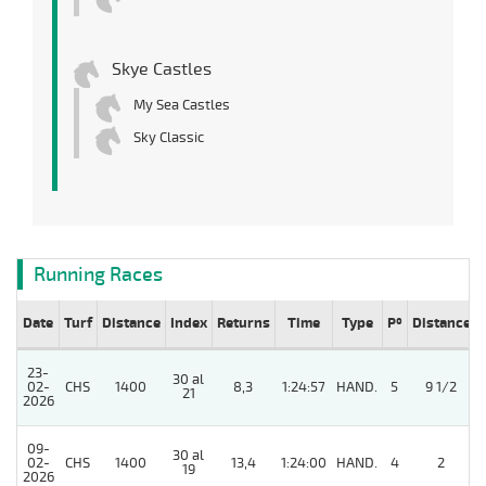
Skye Castles
My Sea Castles
Sky Classic
Running Races
Date
Turf
Distance
Index
Returns
Time
Type
Pº
Distance
23-
30 al
02-
CHS
1400
8,3
1:24:57
HAND.
5
9 1/2
21
2026
09-
30 al
02-
CHS
1400
13,4
1:24:00
HAND.
4
2
19
2026