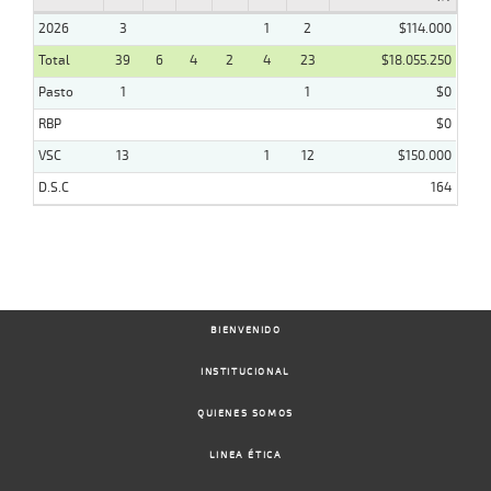
2026
3
1
2
$114.000
Total
39
6
4
2
4
23
$18.055.250
Pasto
1
1
$0
RBP
$0
VSC
13
1
12
$150.000
D.S.C
164
BIENVENIDO
INSTITUCIONAL
QUIENES SOMOS
LINEA ÉTICA