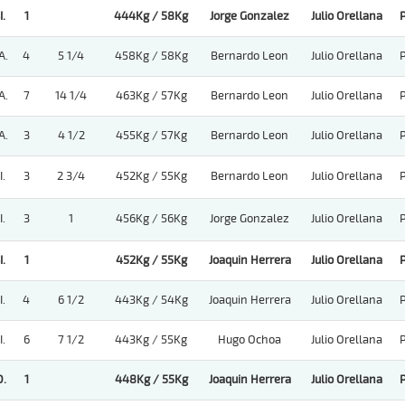
.
1
444Kg / 58Kg
Jorge Gonzalez
Julio Orellana
A.
4
5 1/4
458Kg / 58Kg
Bernardo Leon
Julio Orellana
A.
7
14 1/4
463Kg / 57Kg
Bernardo Leon
Julio Orellana
A.
3
4 1/2
455Kg / 57Kg
Bernardo Leon
Julio Orellana
.
3
2 3/4
452Kg / 55Kg
Bernardo Leon
Julio Orellana
.
3
1
456Kg / 56Kg
Jorge Gonzalez
Julio Orellana
.
1
452Kg / 55Kg
Joaquin Herrera
Julio Orellana
.
4
6 1/2
443Kg / 54Kg
Joaquin Herrera
Julio Orellana
.
6
7 1/2
443Kg / 55Kg
Hugo Ochoa
Julio Orellana
.
1
448Kg / 55Kg
Joaquin Herrera
Julio Orellana