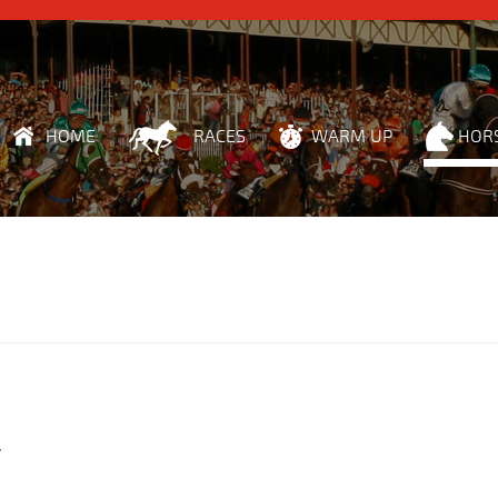
HOME
RACES
WARM UP
HOR
y