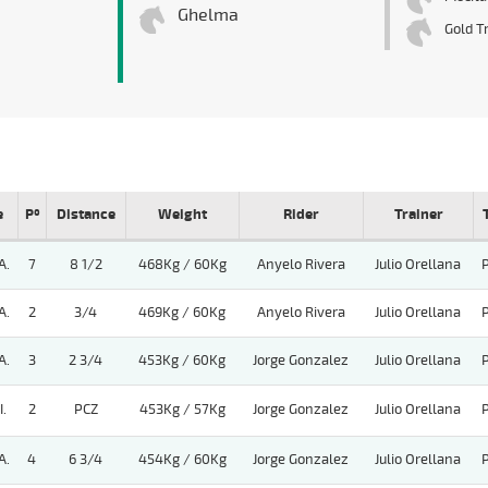
Ghelma
Gold T
e
Pº
Distance
Weight
Rider
Trainer
A.
7
8 1/2
468Kg / 60Kg
Anyelo Rivera
Julio Orellana
A.
2
3/4
469Kg / 60Kg
Anyelo Rivera
Julio Orellana
A.
3
2 3/4
453Kg / 60Kg
Jorge Gonzalez
Julio Orellana
.
2
PCZ
453Kg / 57Kg
Jorge Gonzalez
Julio Orellana
A.
4
6 3/4
454Kg / 60Kg
Jorge Gonzalez
Julio Orellana