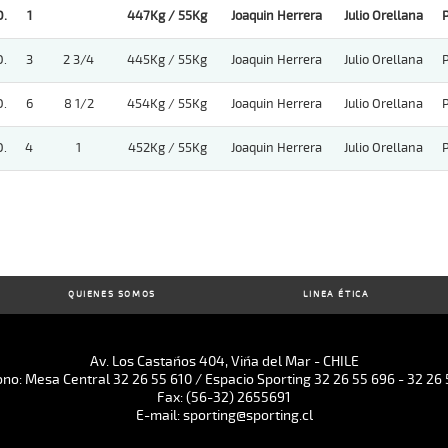
.
1
447Kg / 55Kg
Joaquin Herrera
Julio Orellana
.
3
2 3/4
445Kg / 55Kg
Joaquin Herrera
Julio Orellana
.
6
8 1/2
454Kg / 55Kg
Joaquin Herrera
Julio Orellana
.
4
1
452Kg / 55Kg
Joaquin Herrera
Julio Orellana
QUIENES SOMOS
LINEA ÉTICA
Av. Los Castaños 404, Viña del Mar - CHILE
ono: Mesa Central 32 26 55 610 / Espacio Sporting 32 26 55 696 - 32 26 
Fax: (56-32) 2655691
E-mail: sporting@sporting.cl