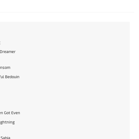
g
 Dreamer
ansom
ful Bedouin
n Got Even
ightning
 Sabia