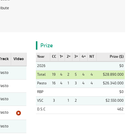
ribute
Prize
Year
CC
1º
2º
3º
4º
NT
Prize ($)
Track
Video
2026
$0
Pasto
Total
19
4
2
5
4
4
$28.890.000
Pasto
16
4
1
3
4
4
$26.340.000
Pasto
RBP
$0
Pasto
VSC
3
1
2
$2.550.000
D.S.C
462
Pasto
Pasto