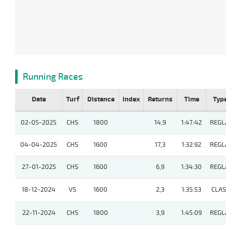
Running Races
Date
Turf
Distance
Index
Returns
Time
Typ
02-05-2025
CHS
1800
14,9
1:47:42
REGL
04-04-2025
CHS
1600
17,3
1:32:92
REGL
27-01-2025
CHS
1600
6,9
1:34:30
REGL
18-12-2024
VS
1600
2,3
1:35:53
CLASI
22-11-2024
CHS
1800
3,9
1:45:09
REGL