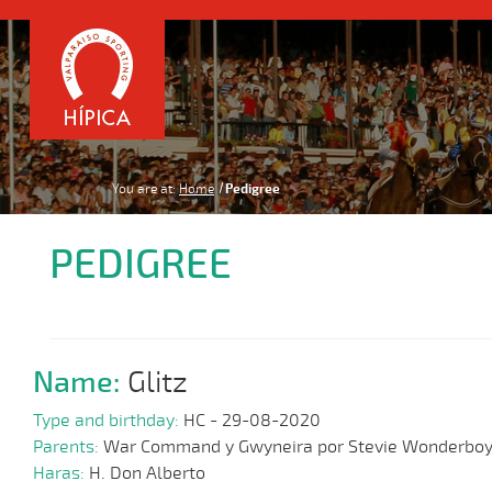
You are at:
Home
Pedigree
PEDIGREE
Name:
Glitz
Type and birthday:
HC - 29-08-2020
Parents:
War Command y Gwyneira por Stevie Wonderbo
Haras:
H. Don Alberto