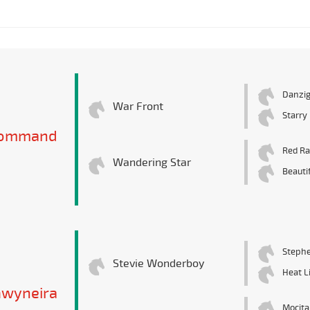
Danzi
War Front
Starry
Command
Red R
Wandering Star
Beauti
Stephe
Stevie Wonderboy
Heat L
wyneira
Mocita