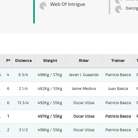
Web Of Intrigue
Danzi
Pº
Distance
Weight
Rider
Trainer
.
4
6 3/4
496Kg / 57Kg
Javier I. Guajardo
Patricio Baeza
.
6
2 1/4
482Kg / 55Kg
Jaime Medina
Juan Baeza
.
6
13 3/4
492Kg / 55Kg
Oscar Ulloa
Patricio Baeza
.
1
497Kg / 55Kg
Oscar Ulloa
Patricio Baeza
.
2
3 1/2
496Kg / 55Kg
Oscar Ulloa
Patricio Baeza