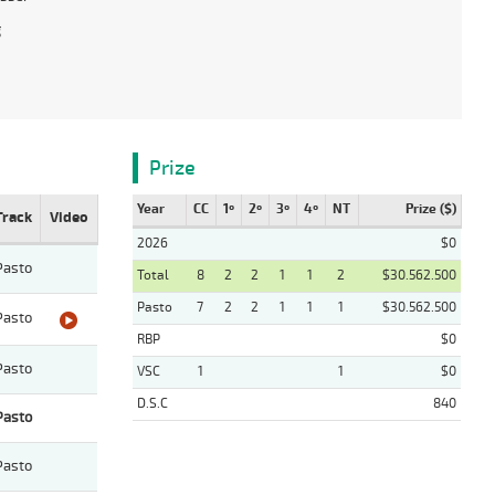
g
Prize
Year
CC
1º
2º
3º
4º
NT
Prize ($)
Track
Video
2026
$0
Pasto
Total
8
2
2
1
1
2
$30.562.500
Pasto
7
2
2
1
1
1
$30.562.500
Pasto
RBP
$0
Pasto
VSC
1
1
$0
D.S.C
840
Pasto
Pasto