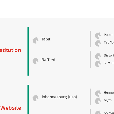
Pulpit
Tapit
Tap Yo
stitution
Distor
Baffled
Surf C
Hennes
Johannesburg (usa)
Myth
Website
Goldva