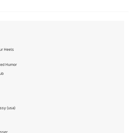
ur Heels
ted Humor
lub
sy (usa)
sser