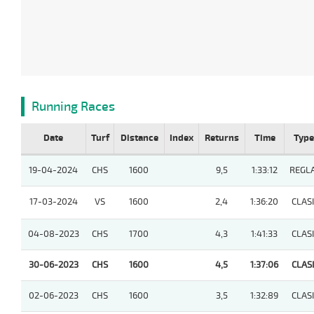
Running Races
Date
Turf
Distance
Index
Returns
Time
Type
19-04-2024
CHS
1600
9,5
1:33:12
REGLA
17-03-2024
VS
1600
2,4
1:36:20
CLASI
04-08-2023
CHS
1700
4,3
1:41:33
CLASI
30-06-2023
CHS
1600
4,5
1:37:06
CLASI
02-06-2023
CHS
1600
3,5
1:32:89
CLASI