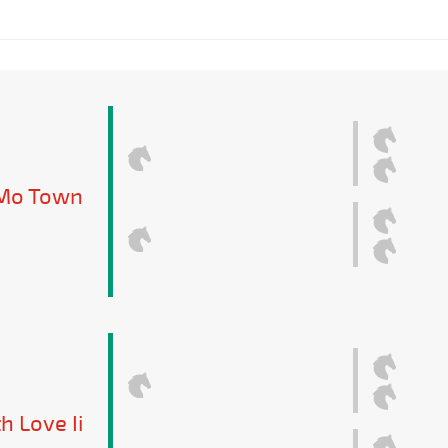
Mo Town
h Love Ii