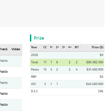
Prize
Year
CC
1º
2º
3º
4º
NT
Prize ($)
Track
Video
2026
$0
Pasto
Total
17
7
6
2
2
$80.382.500
Pasto
13
5
2
2
4
$31.400.000
Pasto
RBP
$0
Pasto
VSC
2
1
1
$40.400.000
D.S.C
296
Pasto
Pasto