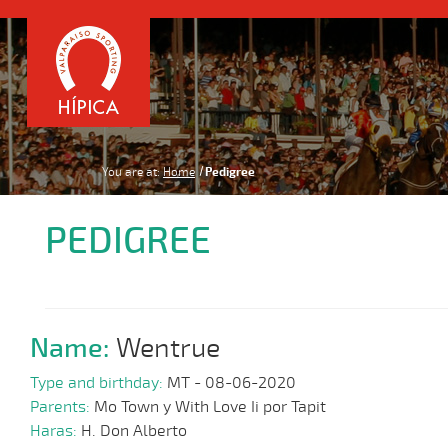
You are at:
Home
Pedigree
PEDIGREE
Name:
Wentrue
Type and birthday:
MT - 08-06-2020
Parents:
Mo Town y With Love Ii por Tapit
Haras:
H. Don Alberto