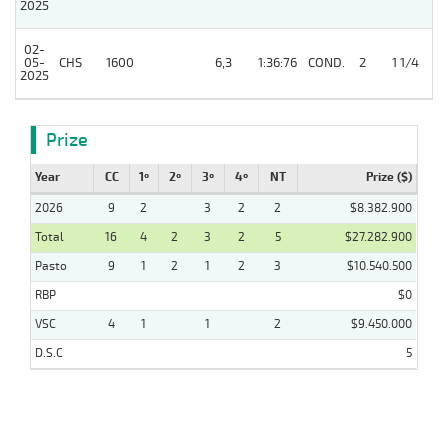
2025
02-
05-
CHS
1600
6,3
1:36:76
COND.
2
1 1/4
2025
Prize
Year
CC
1º
2º
3º
4º
NT
Prize ($)
2026
9
2
3
2
2
$8.382.900
Total
16
4
2
3
2
5
$27.282.900
Pasto
9
1
2
1
2
3
$10.540.500
RBP
$0
VSC
4
1
1
2
$9.450.000
D.S.C
5