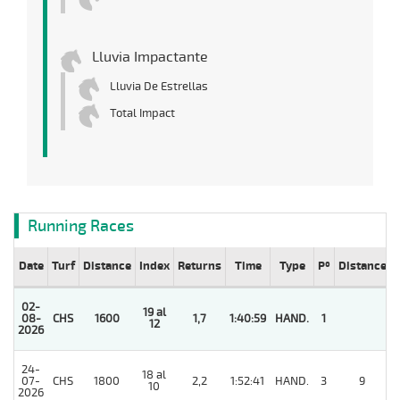
Lluvia Impactante
Lluvia De Estrellas
Total Impact
Running Races
Date
Turf
Distance
Index
Returns
Time
Type
Pº
Distance
02-
19 al
08-
CHS
1600
1,7
1:40:59
HAND.
1
12
2026
24-
18 al
07-
CHS
1800
2,2
1:52:41
HAND.
3
9
10
2026