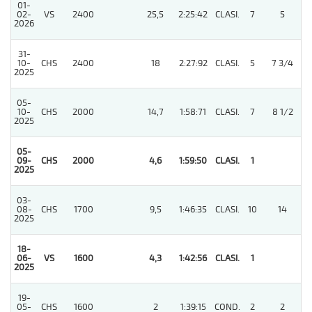
01-
02-
VS
2400
25,5
2:25:42
CLASI.
7
5
2026
31-
10-
CHS
2400
18
2:27:92
CLASI.
5
7 3/4
2025
05-
10-
CHS
2000
14,7
1:58:71
CLASI.
7
8 1/2
2025
05-
09-
CHS
2000
4,6
1:59:50
CLASI.
1
2025
03-
08-
CHS
1700
9,5
1:46:35
CLASI.
10
14
2025
18-
4
06-
VS
1600
4,3
1:42:56
CLASI.
1
2025
19-
05-
CHS
1600
2
1:39:15
COND.
2
2