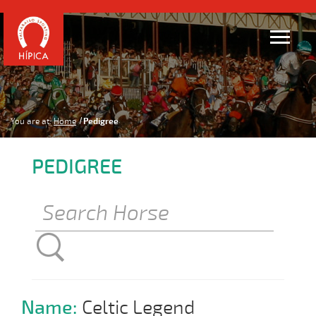
You are at:
Home
Pedigree
PEDIGREE
Name:
Celtic Legend