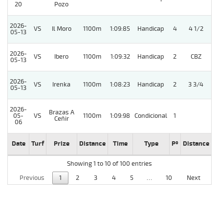
20
Pozo
2026-
VS
Il Moro
1100m
1:09:85
Handicap
4
4 1/2
05-13
2026-
VS
Ibero
1100m
1:09:32
Handicap
2
CBZ
05-13
2026-
VS
Irenka
1100m
1:08:23
Handicap
2
3 3/4
05-13
2026-
Brazas A
05-
VS
1100m
1:09:98
Condicional
1
Ceñir
06
Date
Turf
Prize
Distance
Time
Type
Pº
Distance
W
Showing 1 to 10 of 100 entries
Previous
1
2
3
4
5
…
10
Next