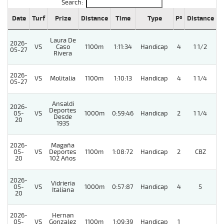
Search:
Date
Turf
Prize
Distance
Time
Type
Pº
Distance
W
Laura De
2026-
VS
Caso
1100m
1:11:34
Handicap
4
1 1/2
05-27
Rivera
2026-
VS
Molitalia
1100m
1:10:13
Handicap
4
1 1/4
05-27
Ansaldi
2026-
Deportes
05-
VS
1000m
0:59:46
Handicap
2
1 1/4
Desde
20
1935
2026-
Magaña
05-
VS
Deportes
1100m
1:08:72
Handicap
2
CBZ
20
102 Años
2026-
Vidrieria
05-
VS
1000m
0:57:87
Handicap
4
5
Italiana
20
2026-
Hernan
05-
VS
Gonzalez
1100m
1:09:39
Handicap
1