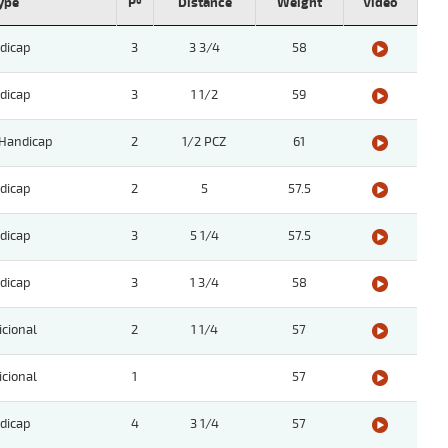
ype
Pº
Distance
Weight
Video
dicap
3
3 3/4
58
dicap
3
1 1/2
59
 Handicap
2
1/2 PCZ
61
dicap
2
5
57.5
dicap
3
5 1/4
57.5
dicap
3
1 3/4
58
icional
2
1 1/4
57
icional
1
57
dicap
4
3 1/4
57