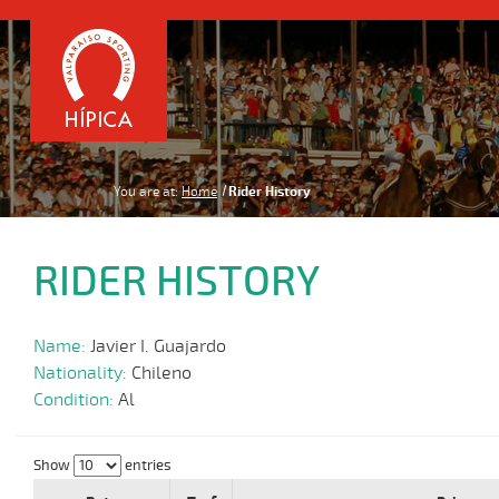
You are at:
Home
Rider History
RIDER HISTORY
Name:
Javier I. Guajardo
Nationality:
Chileno
Condition:
Al
Show
entries