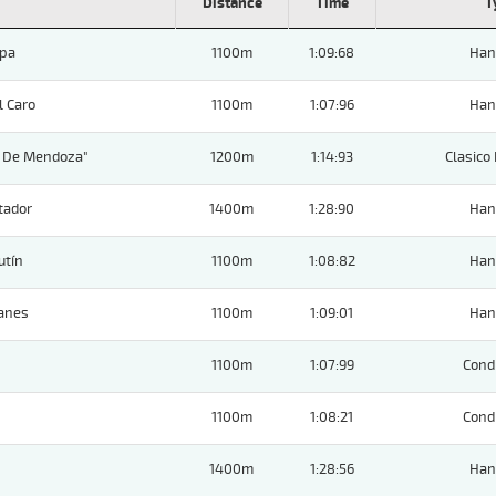
Distance
Time
T
apa
1100m
1:09:68
Han
l Caro
1100m
1:07:96
Han
o De Mendoza"
1200m
1:14:93
Clasico
tador
1400m
1:28:90
Han
utín
1100m
1:08:82
Han
lanes
1100m
1:09:01
Han
1100m
1:07:99
Cond
1100m
1:08:21
Cond
1400m
1:28:56
Han