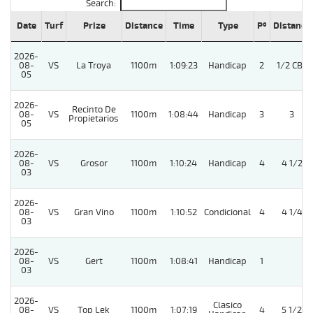
Search:
Date
Turf
Prize
Distance
Time
Type
Pº
Distance
2026-
08-
VS
La Troya
1100m
1:09:23
Handicap
2
1/2 CBZ
05
2026-
Recinto De
08-
VS
1100m
1:08:44
Handicap
3
3
Propietarios
05
2026-
08-
VS
Grosor
1100m
1:10:24
Handicap
4
4 1/2
03
2026-
08-
VS
Gran Vino
1100m
1:10:52
Condicional
4
4 1/4
03
2026-
08-
VS
Gert
1100m
1:08:41
Handicap
1
03
2026-
Clasico
08-
VS
Top Lek
1100m
1:07:19
4
5 1/2