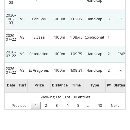
Handicap
03
2026-
08-
VS
Gori Gori
1100m
1:09:15
Handicap
3
3
03
2026-
VS
Elysee
1100m
1:08:45
Condicional
1
07-22
2026-
VS
Entonacion
1100m
1:09:75
Handicap
2
EMP
07-22
2026-
VS
El Aragones
1100m
1:08:31
Handicap
2
4
07-22
Date
Turf
Prize
Distance
Time
Type
Pº
Distance
Showing 1 to 10 of 100 entries
Previous
1
2
3
4
5
…
10
Next