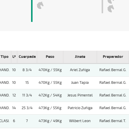
Tipo
Lº
Cuerpada
Peso
Jinete
Preparador
HAND.
10
8 3/4
470Kg / 55Kg
Ariel Zuñiga
Rafael Bernal G.
HAND.
10
15
470Kg / 55Kg
Juan Tapia
Rafael Bernal G.
HAND.
12
11 3/4
472Kg / 54Kg
Jesus Pimentel
Rafael Bernal G.
HAND.
14
25 3/4
473Kg / 55Kg
Patricio Zuñiga
Rafael Bernal G.
CLASI.
6
7
473Kg / 49Kg
Wilbert Leon
Rafael Bernal T.