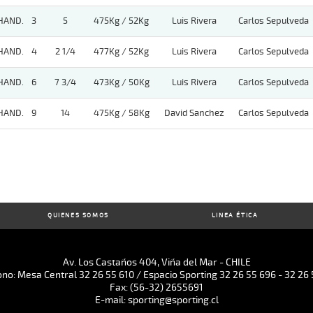
HAND.
3
5
475Kg / 52Kg
Luis Rivera
Carlos Sepulveda
HAND.
4
2 1/4
477Kg / 52Kg
Luis Rivera
Carlos Sepulveda
HAND.
6
7 3/4
473Kg / 50Kg
Luis Rivera
Carlos Sepulveda
HAND.
9
14
475Kg / 58Kg
David Sanchez
Carlos Sepulveda
QUIENES SOMOS
LINEA ÉTICA
Av. Los Castaños 404, Viña del Mar - CHILE
ono: Mesa Central 32 26 55 610 / Espacio Sporting 32 26 55 696 - 32 26 
Fax: (56-32) 2655691
E-mail: sporting@sporting.cl