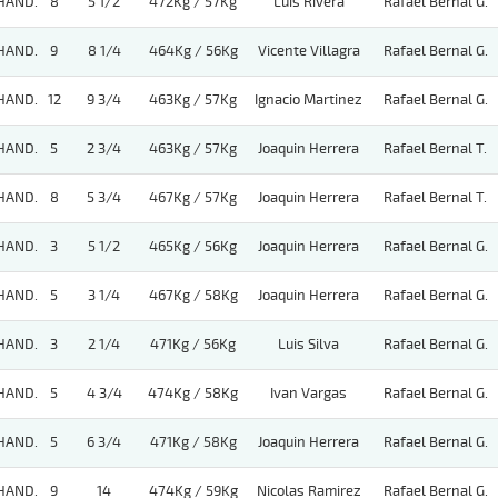
HAND.
8
5 1/2
472Kg / 57Kg
Luis Rivera
Rafael Bernal G.
HAND.
9
8 1/4
464Kg / 56Kg
Vicente Villagra
Rafael Bernal G.
HAND.
12
9 3/4
463Kg / 57Kg
Ignacio Martinez
Rafael Bernal G.
HAND.
5
2 3/4
463Kg / 57Kg
Joaquin Herrera
Rafael Bernal T.
HAND.
8
5 3/4
467Kg / 57Kg
Joaquin Herrera
Rafael Bernal T.
HAND.
3
5 1/2
465Kg / 56Kg
Joaquin Herrera
Rafael Bernal G.
HAND.
5
3 1/4
467Kg / 58Kg
Joaquin Herrera
Rafael Bernal G.
HAND.
3
2 1/4
471Kg / 56Kg
Luis Silva
Rafael Bernal G.
HAND.
5
4 3/4
474Kg / 58Kg
Ivan Vargas
Rafael Bernal G.
HAND.
5
6 3/4
471Kg / 58Kg
Joaquin Herrera
Rafael Bernal G.
HAND.
9
14
474Kg / 59Kg
Nicolas Ramirez
Rafael Bernal G.