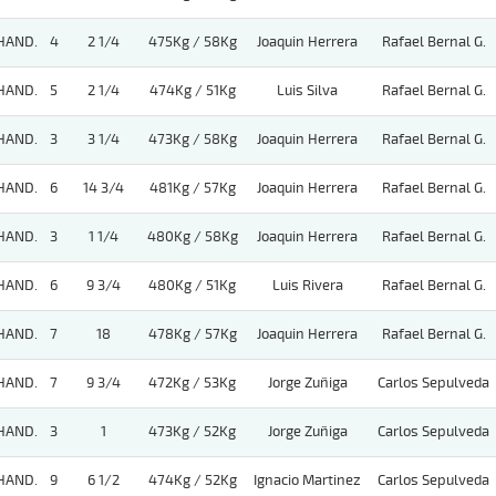
HAND.
4
2 1/4
475Kg / 58Kg
Joaquin Herrera
Rafael Bernal G.
HAND.
5
2 1/4
474Kg / 51Kg
Luis Silva
Rafael Bernal G.
HAND.
3
3 1/4
473Kg / 58Kg
Joaquin Herrera
Rafael Bernal G.
HAND.
6
14 3/4
481Kg / 57Kg
Joaquin Herrera
Rafael Bernal G.
HAND.
3
1 1/4
480Kg / 58Kg
Joaquin Herrera
Rafael Bernal G.
HAND.
6
9 3/4
480Kg / 51Kg
Luis Rivera
Rafael Bernal G.
HAND.
7
18
478Kg / 57Kg
Joaquin Herrera
Rafael Bernal G.
HAND.
7
9 3/4
472Kg / 53Kg
Jorge Zuñiga
Carlos Sepulveda
HAND.
3
1
473Kg / 52Kg
Jorge Zuñiga
Carlos Sepulveda
HAND.
9
6 1/2
474Kg / 52Kg
Ignacio Martinez
Carlos Sepulveda