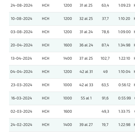
24-08-2024
HCH
1200
31 al 25
63,4
1:09:23
10-08-2024
HCH
1200
32 al 25
37,7
1:10:20
03-08-2024
HCH
1200
31 al 24
78,6
1:09:00
20-04-2024
HCH
1600
36 al 24
87,4
1:34:98
13-04-2024
HCH
1400
37 al 25
102,7
1:22:10
04-04-2024
HCH
1200
42 al 31
49
1:10:04
23-03-2024
HCH
1000
42 al 33
63,5
0:56:12
16-03-2024
HCH
1000
55 al 1
91,6
0:55:99
02-03-2024
HCH
1600
49,3
1:33:75
24-02-2024
HCH
1400
39 al 27
19,7
1:22:98