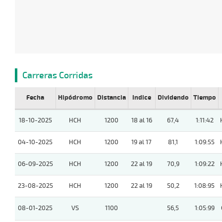
Carreras Corridas
Fecha
Hipódromo
Distancia
Indice
Dividendo
Tiempo
18-10-2025
HCH
1200
18 al 16
67,4
1:11:42
04-10-2025
HCH
1200
19 al 17
81,1
1:09:55
06-09-2025
HCH
1200
22 al 19
70,9
1:09:22
23-08-2025
HCH
1200
22 al 19
50,2
1:08:95
08-01-2025
VS
1100
56,5
1:05:99