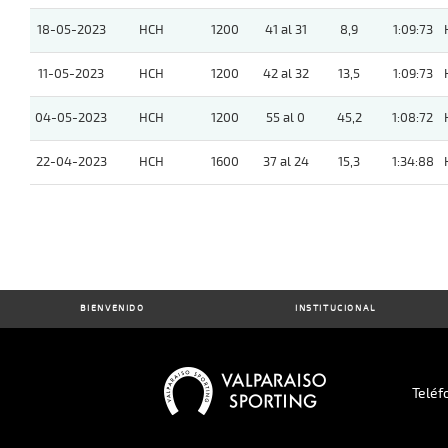
18-05-2023
HCH
1200
41 al 31
8,9
1:09:73
11-05-2023
HCH
1200
42 al 32
13,5
1:09:73
04-05-2023
HCH
1200
55 al 0
45,2
1:08:72
22-04-2023
HCH
1600
37 al 24
15,3
1:34:88
BIENVENIDO
INSTITUCIONAL
Teléf