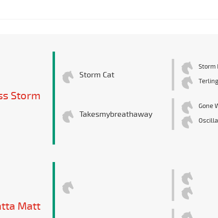
Storm 
Storm Cat
Terlin
ss Storm
Gone 
Takesmybreathaway
Oscill
tta Matt