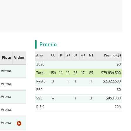
Premio
Año
CC
1º
2º
3º
4º
NT
Premio ($)
Pista
Video
2026
$0
Arena
Total
154
14
12
26
17
85
$79.634.500
Pasto
3
1
1
1
$2.322.500
Arena
RBP
$0
Arena
VSC
4
1
3
$950.000
D.S.C
294
Arena
Arena