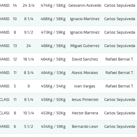
HAND.
14
24 3/4
474Kg / 58Kg
Geovanni Acevedo
Carlos Sepulveda
HAND.
10
8 1/4
468Kg / 58Kg
Ignacio Martinez
Carlos Sepulveda
HAND.
8
9 1/2
473Kg / 59Kg
Ignacio Martinez
Carlos Sepulveda
HAND.
13
24
466Kg / 58Kg
Miguel Gutierrez
Carlos Sepulveda
HAND.
12
18 1/4
464Kg / 58Kg
David Sanchez
Rafael Bernal T.
HAND.
11
8 3/4
464Kg / 53Kg
Alexis Morales
Rafael Bernal T.
HAND.
5
9
456Kg / 54Kg
Ivan Vargas
Rafael Bernal T.
CLASI.
11
8 1/4
456Kg / 50Kg
Jesus Pimentel
Carlos Sepulveda
CLASI.
8
10 1/4
453Kg / 50Kg
Hector Barrera
Carlos Sepulveda
HAND.
6
5 1/2
454Kg / 59Kg
Bernardo Leon
Carlos Sepulveda