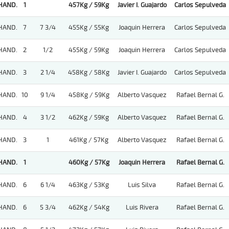
HAND.
1
457Kg / 59Kg
Javier I. Guajardo
Carlos Sepulveda
HAND.
7
7 3/4
455Kg / 55Kg
Joaquin Herrera
Carlos Sepulveda
HAND.
2
1/2
455Kg / 59Kg
Joaquin Herrera
Carlos Sepulveda
HAND.
3
2 1/4
458Kg / 58Kg
Javier I. Guajardo
Carlos Sepulveda
HAND.
10
9 1/4
458Kg / 59Kg
Alberto Vasquez
Rafael Bernal G.
HAND.
4
3 1/2
462Kg / 59Kg
Alberto Vasquez
Rafael Bernal G.
HAND.
3
1
461Kg / 57Kg
Alberto Vasquez
Rafael Bernal G.
HAND.
1
460Kg / 57Kg
Joaquin Herrera
Rafael Bernal G.
HAND.
6
6 1/4
463Kg / 53Kg
Luis Silva
Rafael Bernal G.
HAND.
6
5 3/4
462Kg / 54Kg
Luis Rivera
Rafael Bernal G.