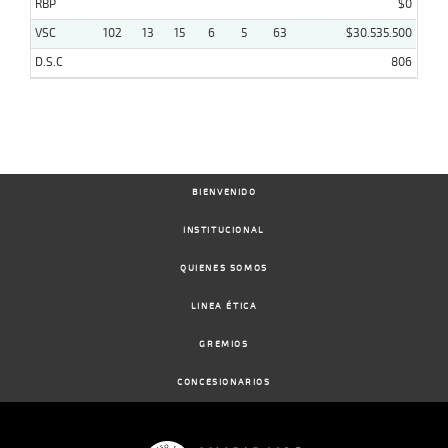
RBP
$0
VSC
102
13
15
6
5
63
$30.535.500
D.S.C
806
BIENVENIDO
INSTITUCIONAL
QUIENES SOMOS
LINEA ÉTICA
GREMIOS
CONCESIONARIOS