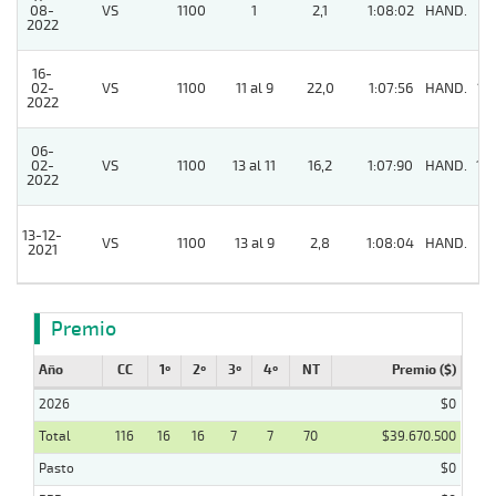
08-
VS
1100
1
2,1
1:08:02
HAND.
2
2022
16-
02-
VS
1100
11 al 9
22,0
1:07:56
HAND.
13
2022
06-
02-
VS
1100
13 al 11
16,2
1:07:90
HAND.
10
2022
13-12-
VS
1100
13 al 9
2,8
1:08:04
HAND.
5
2021
Premio
Año
CC
1º
2º
3º
4º
NT
Premio ($)
2026
$0
Total
116
16
16
7
7
70
$39.670.500
Pasto
$0