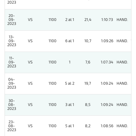
2023
20-
09-
VS
1100
2 al 1
21,4
1:10:73
HAND.
9
2023
13-
09-
VS
1100
6 al 1
10,7
1:09:26
HAND.
13
2023
11-
09-
VS
1100
1
7,6
1:07:34
HAND.
5
2023
04-
09-
VS
1100
5 al 2
19,7
1:09:24
HAND.
11
2023
30-
08-
VS
1100
3 al 1
8,5
1:09:24
HAND.
2
2023
23-
08-
VS
1100
5 al 1
8,2
1:08:56
HAND.
3
2023