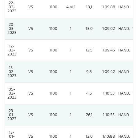
22-
03-
VS
1100
4 al 1
18,1
1:09:88
HAND.
5
2023
20-
03-
VS
1100
1
13,0
1:09:02
HAND.
10
2023
12-
03-
VS
1100
1
12,5
1:09:45
HAND.
4
2023
13-
02-
VS
1100
1
9,8
1:09:42
HAND.
5
2023
05-
02-
VS
1100
1
4,5
1:10:55
HAND.
15
2023
23-
01-
VS
1100
1
26,1
1:10:55
HAND.
4
2023
15-
01-
VS
1100
1
12,0
1:10:88
HAND.
9