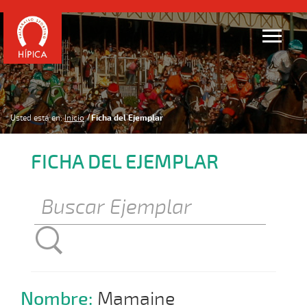
Usted está en:
Inicio
Ficha del Ejemplar
FICHA DEL EJEMPLAR
Nombre:
Mamaine