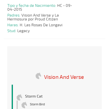
Tipo y fecha de Nacimiento:
HC - 09-
04-2015
Padres:
Vision And Verse y La
Hermosura por Proud Citizen
Haras:
H. Las Rosas De Longavi
Stud:
Legacy
Vision And Verse
Storm Cat
Storm Bird