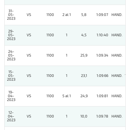
31-
05-
VS
1100
2 al 1
5,8
1:09:07
HAND.
3
2023
29-
05-
VS
1100
1
4,5
1:10:40
HAND.
2
2023
24-
05-
VS
1100
1
25,9
1:09:34
HAND.
4
2023
15-
05-
VS
1100
1
23,1
1:09:66
HAND.
10
2023
19-
04-
VS
1100
5 al 1
24,9
1:09:81
HAND.
2023
12-
04-
VS
1100
1
10,0
1:09:78
HAND.
11
2023