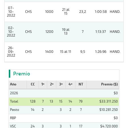
07-
21 al
10-
CHS
1000
23,2
1:00:58
HAND.
5
15
2022
02-
19 al
10-
CHS
1200
7
1:13:37
HAND.
2
13
2022
26-
09-
CHS
1400
15 al 11
9,5
1:26:96
HAND.
2
2022
Premio
Año
CC
1º
2º
3º
4º
NT
Premio ($)
2026
$0
Total
128
7
13
15
14
79
$33.311.250
Pasto
14
2
3
2
7
$10.281.250
RBP
$0
VSC
24
3
3
1
17
$4.720.000