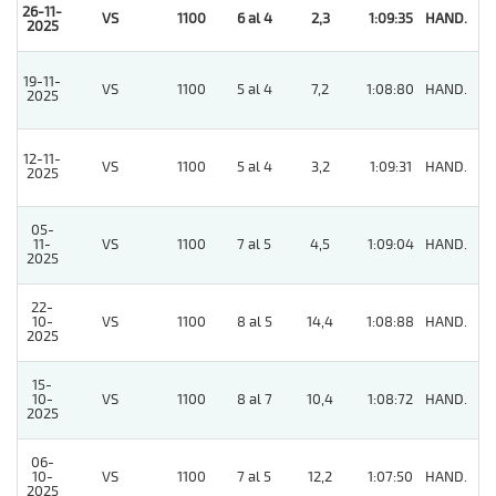
26-11-
VS
1100
6 al 4
2,3
1:09:35
HAND.
1
2025
19-11-
VS
1100
5 al 4
7,2
1:08:80
HAND.
5
2025
12-11-
VS
1100
5 al 4
3,2
1:09:31
HAND.
3
2025
05-
11-
VS
1100
7 al 5
4,5
1:09:04
HAND.
6
2025
22-
10-
VS
1100
8 al 5
14,4
1:08:88
HAND.
4
2025
15-
10-
VS
1100
8 al 7
10,4
1:08:72
HAND.
6
2025
06-
10-
VS
1100
7 al 5
12,2
1:07:50
HAND.
2
2025