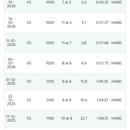
01-
VS
1000
7 al 2
2,4
0:58:35
HAND.
7
2026
14-
01-
VS
1000
11 al 2
3,7
0:57:37
HAND.
5
2026
11-01-
VS
1000
11 al 7
2,8
0:57:66
HAND.
2
2026
04-
01-
VS
1000
8 al 6
8,4
0:57:75
HAND.
3
2026
31-12-
VS
1100
9 al 8
15,9
1:09:20
HAND.
8
2025
22-
12-
VS
1100
9 al 8
61,4
1:09:27
HAND.
3
2025
17-12-
VS
1100
10 al 8
22,7
1:09:31
HAND.
13
2025