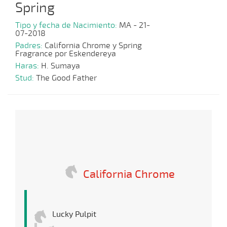
Spring
Tipo y fecha de Nacimiento:
MA - 21-
07-2018
Padres:
California Chrome y Spring
Fragrance por Eskendereya
Haras:
H. Sumaya
Stud:
The Good Father
California Chrome
Lucky Pulpit