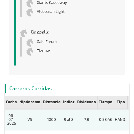
Giants Causeway
Aldebaran Light
Gazzella
Gals Forum
Tiznow
Carreras Corridas
Fecha
Hipódromo
Distancia
Indice
Dividendo
Tiempo
Tipo
Lº
06-
07-
VS
1000
9 al 2
7,8
0:58:46
HAND.
5
2026