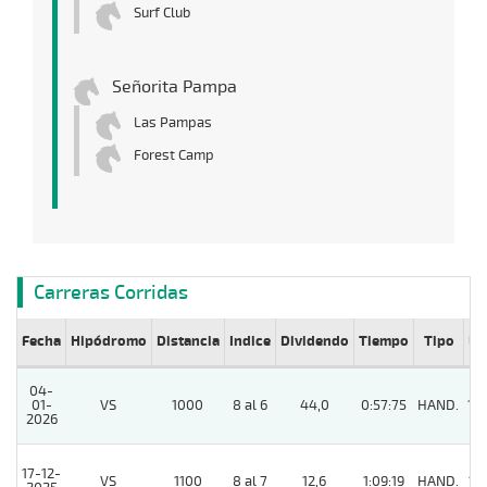
Surf Club
Señorita Pampa
Las Pampas
Forest Camp
Carreras Corridas
Fecha
Hipódromo
Distancia
Indice
Dividendo
Tiempo
Tipo
Lº
04-
01-
VS
1000
8 al 6
44,0
0:57:75
HAND.
14
2026
17-12-
VS
1100
8 al 7
12,6
1:09:19
HAND.
12