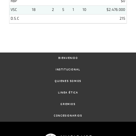
RBP
$0
VSC
18
2
5
1
10
$2.476.000
D.S.C
215
BIENVENIDO
INSTITUCIONAL
QUIENES SOMOS
LINEA ÉTICA
GREMIOS
CONCESIONARIOS