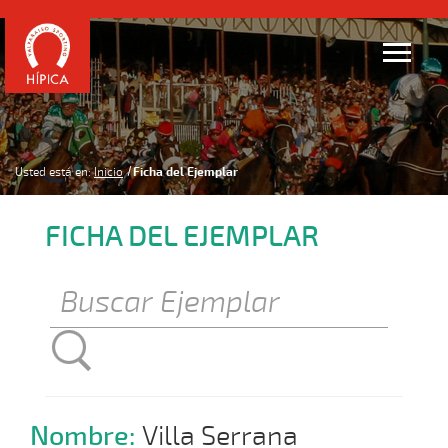
Usted está en:
Inicio
Ficha del Ejemplar
FICHA DEL EJEMPLAR
Nombre:
Villa Serrana