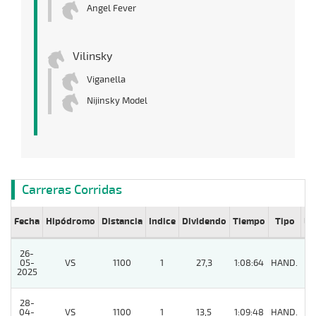
Angel Fever
Vilinsky
Viganella
Nijinsky Model
Carreras Corridas
Fecha
Hipódromo
Distancia
Indice
Dividendo
Tiempo
Tipo
Lº
26-
05-
VS
1100
1
27,3
1:08:64
HAND.
8
2025
28-
04-
VS
1100
1
13,5
1:09:48
HAND.
8