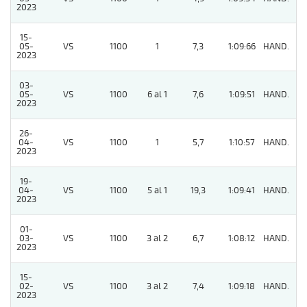
2023
15-
05-
VS
1100
1
7,3
1:09:66
HAND.
6
2023
03-
05-
VS
1100
6 al 1
7,6
1:09:51
HAND.
9
2023
26-
04-
VS
1100
1
5,7
1:10:57
HAND.
5
2023
19-
04-
VS
1100
5 al 1
19,3
1:09:41
HAND.
6
2023
01-
03-
VS
1100
3 al 2
6,7
1:08:12
HAND.
9
2023
15-
02-
VS
1100
3 al 2
7,4
1:09:18
HAND.
3
2023