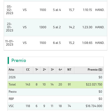
05-
02-
VS
1100
5 al 4
15,7
1:10:15
HAND.
4
2023
23-
01-
VS
1300
5 al 2
14,2
1:23:30
HAND.
5
2023
11-01-
VS
1100
6 al 5
15,2
1:08:65
HAND.
5
2023
Premio
Año
CC
1º
2º
3º
4º
NT
Premio ($)
2026
$0
Total
143
8
10
14
20
91
$22.021.750
Pasto
$0
RBP
$0
VSC
118
6
9
11
18
74
$16.734.000