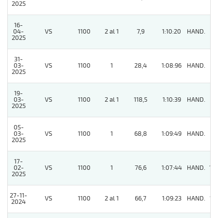
2025
16-
04-
VS
1100
2 al 1
7,9
1:10:20
HAND.
5
2025
31-
03-
VS
1100
1
28,4
1:08:96
HAND.
8
2025
19-
03-
VS
1100
2 al 1
118,5
1:10:39
HAND.
7
2025
05-
03-
VS
1100
1
68,8
1:09:49
HAND.
11
2025
17-
02-
VS
1100
1
76,6
1:07:44
HAND.
14
2025
27-11-
VS
1100
2 al 1
66,7
1:09:23
HAND.
15
2024