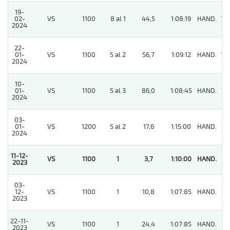
19-
02-
VS
1100
8 al 1
44,5
1:08:19
HAND.
10
2024
22-
01-
VS
1100
5 al 2
56,7
1:09:12
HAND.
14
2024
10-
01-
VS
1100
5 al 3
86,0
1:08:45
HAND.
12
2024
03-
01-
VS
1200
5 al 2
17,6
1:15:00
HAND.
11
2024
11-12-
VS
1100
1
3,7
1:10:00
HAND.
1
2023
03-
12-
VS
1100
1
10,8
1:07:85
HAND.
5
2023
22-11-
VS
1100
1
24,4
1:07:85
HAND.
6
2023