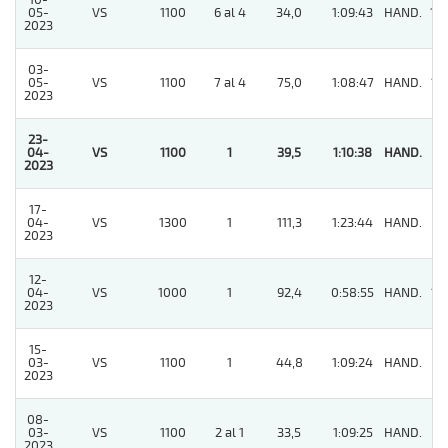
10-
05-
VS
1100
6 al 4
34,0
1:09:43
HAND.
10
2023
03-
05-
VS
1100
7 al 4
75,0
1:08:47
HAND.
12
2023
23-
04-
VS
1100
1
39,5
1:10:38
HAND.
1
2023
17-
04-
VS
1300
1
111,3
1:23:44
HAND.
7
2023
12-
04-
VS
1000
1
92,4
0:58:55
HAND.
13
2023
15-
03-
VS
1100
1
44,8
1:09:24
HAND.
11
2023
08-
03-
VS
1100
2 al 1
33,5
1:09:25
HAND.
6
2023