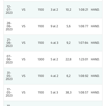
12-
07-
VS
1100
3 al 2
10,2
1:08:21
HAND.
8
2023
28-
06-
VS
1100
9 al 2
5,6
1:08:77
HAND.
6
2023
21-
06-
VS
1100
4 al 3
9,2
1:07:64
HAND.
3
2023
07-
06-
VS
1300
5 al 2
22,8
1:23:01
HAND.
6
2023
31-
05-
VS
1100
4 al 2
6,2
1:08:92
HAND.
3
2023
17-
05-
VS
1100
5 al 3
38,3
1:08:57
HAND.
3
2023