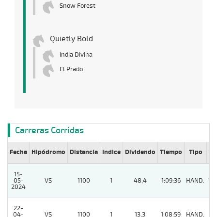
Snow Forest
Quietly Bold
India Divina
El Prado
Carreras Corridas
Fecha
Hipódromo
Distancia
Indice
Dividendo
Tiempo
Tipo
Lº
15-
05-
VS
1100
1
48,4
1:09:36
HAND.
10
2024
22-
04-
VS
1100
1
13,3
1:08:59
HAND.
7