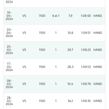
2024
10-
04-
VS
1100
6 al 1
7,9
1:08:93
HAND.
7
2024
03-
04-
VS
1100
1
10,6
1:09:51
HAND.
3
2024
25-
03-
VS
1100
1
29,7
1:09:23
HAND.
7
2024
17-
03-
VS
1100
1
28,3
1:09:53
HAND.
7
2024
06-
03-
VS
1100
1
10,4
1:09:76
HAND.
9
2024
28-
02-
VS
1100
1
34,1
1:09:35
HAND.
7
2024