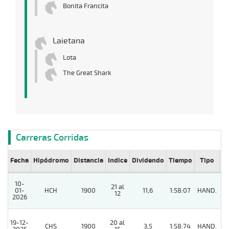
Bonita Francita
Laietana
Lota
The Great Shark
Carreras Corridas
Fecha
Hipódromo
Distancia
Indice
Dividendo
Tiempo
Tipo
Lº
10-
21 al
01-
HCH
1900
11,6
1:58:07
HAND.
7
12
2026
19-12-
20 al
CHS
1900
3,5
1:58:74
HAND.
4