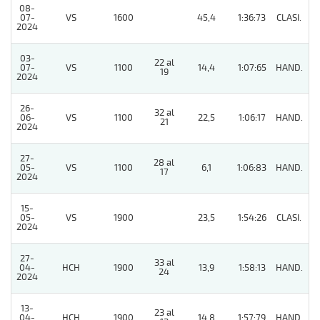
08-
07-
VS
1600
45,4
1:36:73
CLASI.
6
2024
03-
22 al
07-
VS
1100
14,4
1:07:65
HAND.
7
19
2024
26-
32 al
06-
VS
1100
22,5
1:06:17
HAND.
6
21
2024
27-
28 al
05-
VS
1100
6,1
1:06:83
HAND.
7
17
2024
15-
05-
VS
1900
23,5
1:54:26
CLASI.
8
2024
27-
33 al
04-
HCH
1900
13,9
1:58:13
HAND.
4
24
2024
13-
23 al
04-
HCH
1900
14,8
1:57:79
HAND.
2