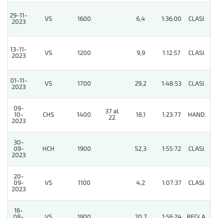
29-11-
VS
1600
6,4
1:36:00
CLASI.
5
2023
13-11-
VS
1200
9,9
1:12:57
CLASI.
3
2023
01-11-
VS
1700
29,2
1:48:53
CLASI.
3
2023
09-
37 al
10-
CHS
1400
18,1
1:23:77
HAND.
7
22
2023
30-
09-
HCH
1900
52,3
1:55:72
CLASI.
11
2023
20-
09-
VS
1100
4,2
1:07:37
CLASI.
7
2023
16-
08-
VS
1900
20,7
1:56:24
REGLA.
9