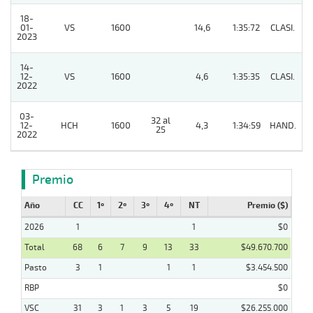
18-
01-
VS
1600
14,6
1:35:72
CLASI.
10
2023
14-
12-
VS
1600
4,6
1:35:35
CLASI.
4
2022
03-
32 al
12-
HCH
1600
4,3
1:34:59
HAND.
5
25
2022
Premio
Año
CC
1º
2º
3º
4º
NT
Premio ($)
2026
1
1
$0
Total
68
6
7
9
13
33
$49.670.700
Pasto
3
1
1
1
$3.454.500
RBP
$0
VSC
31
3
1
3
5
19
$26.255.000