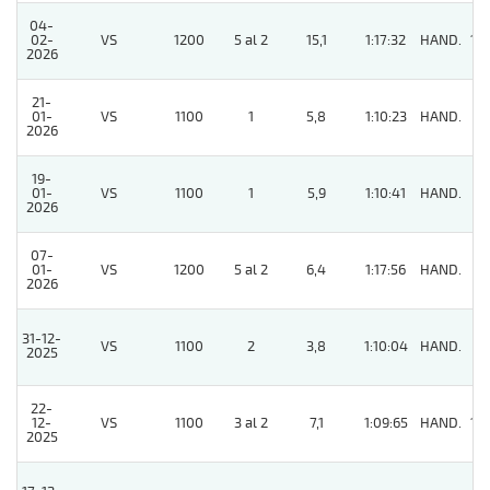
04-
02-
VS
1200
5 al 2
15,1
1:17:32
HAND.
10
2026
21-
01-
VS
1100
1
5,8
1:10:23
HAND.
2
2026
19-
01-
VS
1100
1
5,9
1:10:41
HAND.
8
2026
07-
01-
VS
1200
5 al 2
6,4
1:17:56
HAND.
5
2026
31-12-
VS
1100
2
3,8
1:10:04
HAND.
3
2025
22-
12-
VS
1100
3 al 2
7,1
1:09:65
HAND.
10
2025