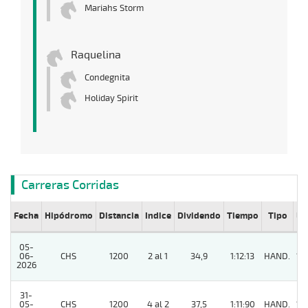
Mariahs Storm
Raquelina
Condegnita
Holiday Spirit
Carreras Corridas
Fecha
Hipódromo
Distancia
Indice
Dividendo
Tiempo
Tipo
Lº
05-
06-
CHS
1200
2 al 1
34,9
1:12:13
HAND.
12
2026
31-
05-
CHS
1200
4 al 2
37,5
1:11:90
HAND.
13