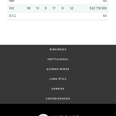
RBP
$0
VSC
99
13
9
17
8
52
$32.719.500
D.S.C
63
BIENVENIDO
INSTITUCIONAL
QUIENES SOMOS
LINEA ÉTICA
GREMIOS
CONCESIONARIOS