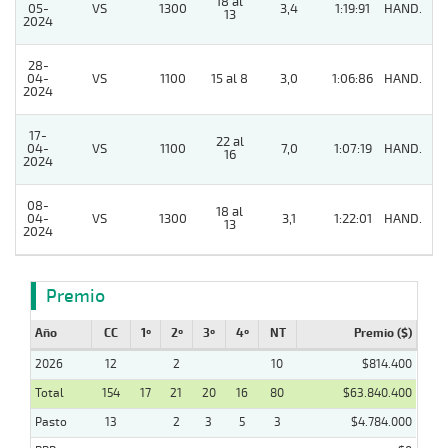
18 al
05-
VS
1300
3,4
1:19:91
HAND.
6
13
2024
28-
04-
VS
1100
15 al 8
3,0
1:06:86
HAND.
3
2024
17-
22 al
04-
VS
1100
7,0
1:07:19
HAND.
6
16
2024
08-
18 al
04-
VS
1300
3,1
1:22:01
HAND.
4
13
2024
Premio
Año
CC
1º
2º
3º
4º
NT
Premio ($)
2026
12
2
10
$814.400
Total
154
17
21
20
16
80
$63.840.400
Pasto
13
2
3
5
3
$4.784.000