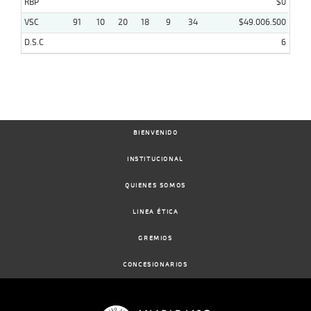
RBP
$0
VSC
91
10
20
18
9
34
$49.006.500
D.S.C
6
BIENVENIDO
INSTITUCIONAL
QUIENES SOMOS
LINEA ÉTICA
GREMIOS
CONCESIONARIOS