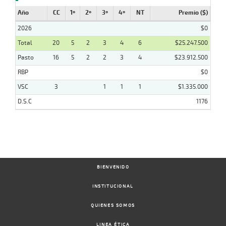
Año
CC
1º
2º
3º
4º
NT
Premio ($)
2026
$0
Total
20
5
2
3
4
6
$25.247.500
Pasto
16
5
2
2
3
4
$23.912.500
RBP
$0
VSC
3
1
1
1
$1.335.000
D.S.C
1176
BIENVENIDO
INSTITUCIONAL
QUIENES SOMOS
LINEA ÉTICA