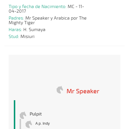
Tipo y fecha de Nacimiento:
MC - 11-
04-2017
Padres:
Mr Speaker y Arabica por The
Mighty Tiger
Haras:
H. Sumaya
Stud:
Misiuri
Mr Speaker
Pulpit
A.p. Indy