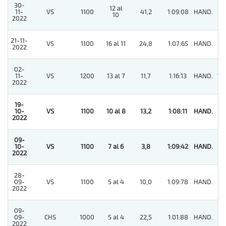
30-
12 al
11-
VS
1100
41,2
1:09:08
HAND.
7
10
2022
21-11-
VS
1100
16 al 11
24,8
1:07:65
HAND.
6
2022
02-
11-
VS
1200
13 al 7
11,7
1:16:13
HAND.
12
2022
19-
10-
VS
1100
10 al 8
13,2
1:08:11
HAND.
1
2022
09-
10-
VS
1100
7 al 6
3,8
1:09:42
HAND.
1
2022
28-
09-
VS
1100
5 al 4
10,0
1:09:78
HAND.
2
2022
09-
09-
CHS
1000
5 al 4
22,5
1:01:88
HAND.
3
2022