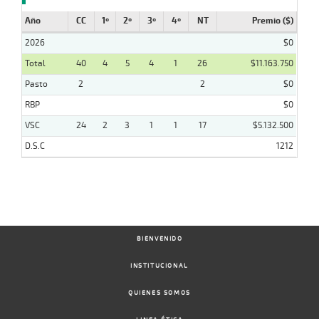
Año
CC
1º
2º
3º
4º
NT
Premio ($)
2026
$0
Total
40
4
5
4
1
26
$11.163.750
Pasto
2
2
$0
RBP
$0
VSC
24
2
3
1
1
17
$5.132.500
D.S.C
1212
BIENVENIDO
INSTITUCIONAL
QUIENES SOMOS