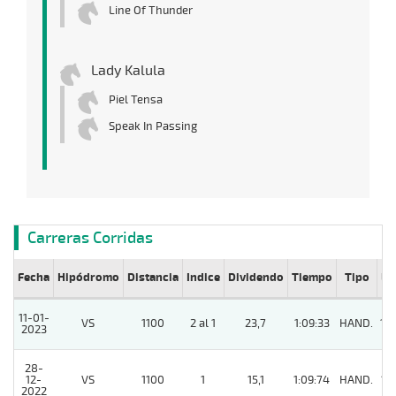
Line Of Thunder
Lady Kalula
Piel Tensa
Speak In Passing
Carreras Corridas
Fecha
Hipódromo
Distancia
Indice
Dividendo
Tiempo
Tipo
Lº
11-01-
VS
1100
2 al 1
23,7
1:09:33
HAND.
10
2023
28-
12-
VS
1100
1
15,1
1:09:74
HAND.
15
2022