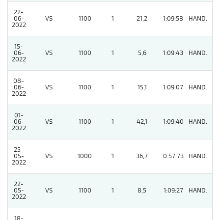
22-
06-
VS
1100
1
21,2
1:09:58
HAND.
4
2022
15-
06-
VS
1100
1
5,6
1:09:43
HAND.
12
2022
08-
06-
VS
1100
1
15,1
1:09:07
HAND.
6
2022
01-
06-
VS
1100
1
42,1
1:09:40
HAND.
3
2022
25-
05-
VS
1000
1
36,7
0:57:73
HAND.
9
2022
22-
05-
VS
1100
1
8,5
1:09:27
HAND.
6
2022
18-