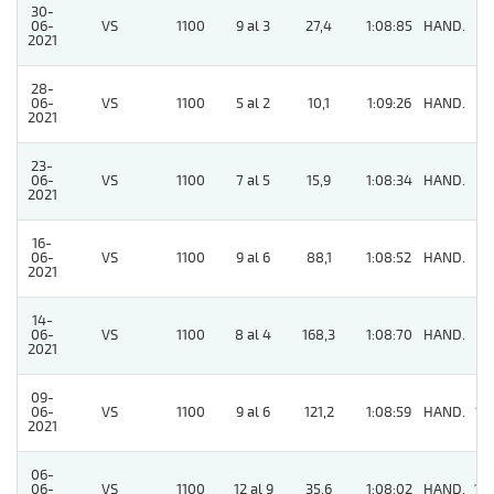
30-
06-
VS
1100
9 al 3
27,4
1:08:85
HAND.
9
2021
28-
06-
VS
1100
5 al 2
10,1
1:09:26
HAND.
5
2021
23-
06-
VS
1100
7 al 5
15,9
1:08:34
HAND.
6
2021
16-
06-
VS
1100
9 al 6
88,1
1:08:52
HAND.
9
2021
14-
06-
VS
1100
8 al 4
168,3
1:08:70
HAND.
11
2021
09-
06-
VS
1100
9 al 6
121,2
1:08:59
HAND.
12
2021
06-
06-
VS
1100
12 al 9
35,6
1:08:02
HAND.
10