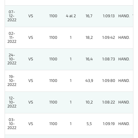
07-
12-
VS
1100
4 al 2
16,7
1:09:13
HAND.
10
2022
02-
11-
VS
1100
1
18,2
1:09:42
HAND.
2
2022
24-
10-
VS
1100
1
16,4
1:08:73
HAND.
6
2022
19-
10-
VS
1100
1
43,9
1:09:80
HAND.
8
2022
12-
10-
VS
1100
1
10,2
1:08:22
HAND.
9
2022
03-
10-
VS
1100
1
5,5
1:09:19
HAND.
5
2022