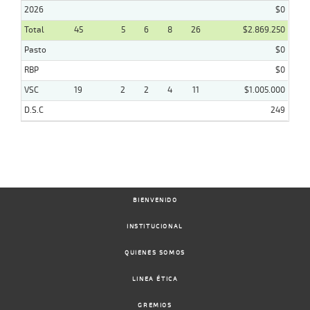
2026
$0
Total
45
5
6
8
26
$2.869.250
Pasto
$0
RBP
$0
VSC
19
2
2
4
11
$1.005.000
D.S.C
249
BIENVENIDO
INSTITUCIONAL
QUIENES SOMOS
LINEA ÉTICA
GREMIOS