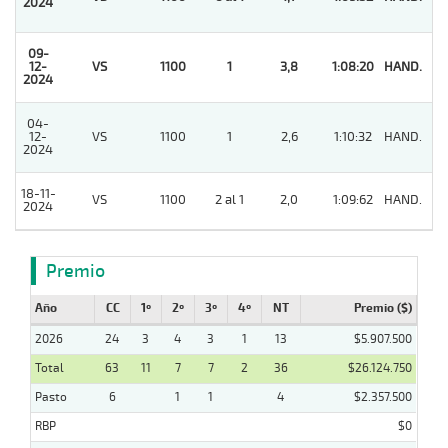
2024
09-
12-
VS
1100
1
3,8
1:08:20
HAND.
1
2024
04-
12-
VS
1100
1
2,6
1:10:32
HAND.
3
2024
18-11-
VS
1100
2 al 1
2,0
1:09:62
HAND.
7
2024
Premio
Año
CC
1º
2º
3º
4º
NT
Premio ($)
2026
24
3
4
3
1
13
$5.907.500
Total
63
11
7
7
2
36
$26.124.750
Pasto
6
1
1
4
$2.357.500
RBP
$0