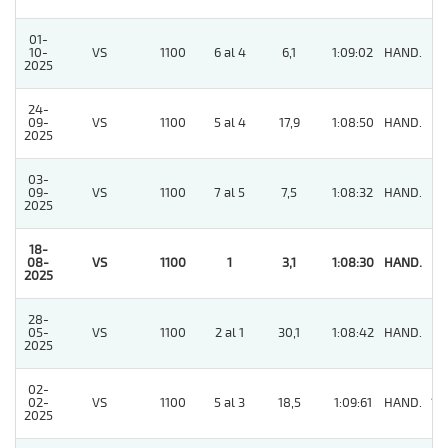
01-
10-
VS
1100
6 al 4
6,1
1:09:02
HAND.
2
2025
24-
09-
VS
1100
5 al 4
17,9
1:08:50
HAND.
3
2025
03-
09-
VS
1100
7 al 5
7,5
1:08:32
HAND.
9
2025
18-
08-
VS
1100
1
3,1
1:08:30
HAND.
1
2025
28-
05-
VS
1100
2 al 1
30,1
1:08:42
HAND.
8
2025
02-
02-
VS
1100
5 al 3
18,5
1:09:61
HAND.
13
2025