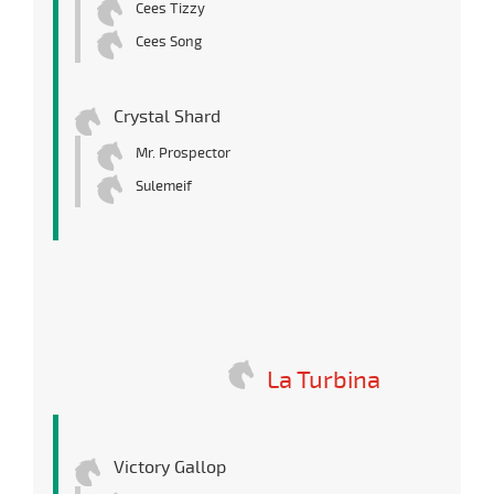
Cees Tizzy
Cees Song
Crystal Shard
Mr. Prospector
Sulemeif
La Turbina
Victory Gallop