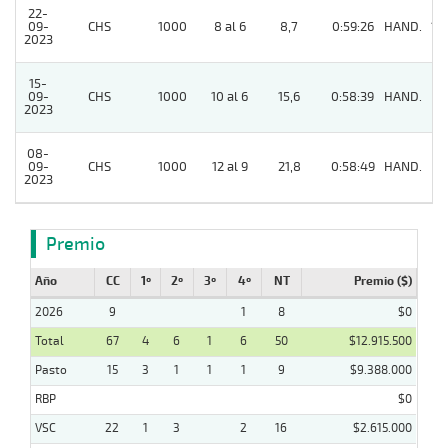
22-
09-
CHS
1000
8 al 6
8,7
0:59:26
HAND.
12
2023
15-
09-
CHS
1000
10 al 6
15,6
0:58:39
HAND.
7
2023
08-
09-
CHS
1000
12 al 9
21,8
0:58:49
HAND.
6
2023
Premio
Año
CC
1º
2º
3º
4º
NT
Premio ($)
2026
9
1
8
$0
Total
67
4
6
1
6
50
$12.915.500
Pasto
15
3
1
1
1
9
$9.388.000
RBP
$0
VSC
22
1
3
2
16
$2.615.000