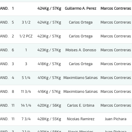
AND.
1
424Kg / 57Kg
Guillermo A. Perez
Marcos Contreras
AND.
5
3 1/2
424Kg / 57Kg
Carlos Ortega
Marcos Contreras
AND.
2
1/2 PCZ
423Kg / 57Kg
Carlos Ortega
Marcos Contreras
AND.
6
1
423Kg / 57Kg
Moises A. Donoso
Marcos Contreras
AND.
3
3
418Kg / 57Kg
Carlos Ortega
Marcos Contreras
AND.
4
5 1/4
410Kg / 57Kg
Maximiliano Salinas
Marcos Contreras
AND.
8
11 3/4
416Kg / 57Kg
Maximiliano Salinas
Marcos Contreras
AND.
11
14 1/4
420Kg / 56Kg
Carlos E. Urbina
Marcos Contreras
AND.
11
7 3/4
428Kg / 55Kg
Nicolas Ramirez
Juan Pichara