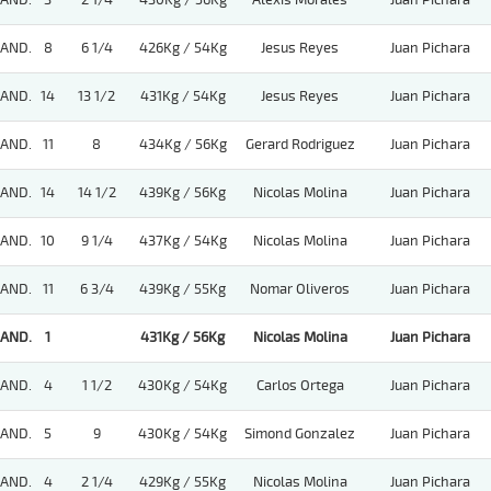
AND.
3
2 1/4
430Kg / 56Kg
Alexis Morales
Juan Pichara
AND.
8
6 1/4
426Kg / 54Kg
Jesus Reyes
Juan Pichara
AND.
14
13 1/2
431Kg / 54Kg
Jesus Reyes
Juan Pichara
AND.
11
8
434Kg / 56Kg
Gerard Rodriguez
Juan Pichara
AND.
14
14 1/2
439Kg / 56Kg
Nicolas Molina
Juan Pichara
AND.
10
9 1/4
437Kg / 54Kg
Nicolas Molina
Juan Pichara
AND.
11
6 3/4
439Kg / 55Kg
Nomar Oliveros
Juan Pichara
AND.
1
431Kg / 56Kg
Nicolas Molina
Juan Pichara
AND.
4
1 1/2
430Kg / 54Kg
Carlos Ortega
Juan Pichara
AND.
5
9
430Kg / 54Kg
Simond Gonzalez
Juan Pichara
AND.
4
2 1/4
429Kg / 55Kg
Nicolas Molina
Juan Pichara