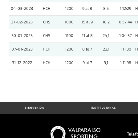
04-03-2023
HCH
1200
9 al 8
8,5
1:12:29
H
27-02-2023
CHS
1000
15 al 9
18,2
0:57:44
H
30-01-2023
CHS
1100
11 al 8
24,1
1:04:37
H
07-01-2023
HCH
1200
8 al 7
23,1
1:11:30
H
31-12-2022
HCH
1200
9 al 7
3,1
1:11:98
H
BIENVENIDO
INSTITUCIONAL
Teléf