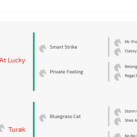
Mr. Pr
Smart Strike
Classy
At Lucky
Belong
Private Feeling
Regal 
Storm 
Bluegrass Cat
Shes A
Turak
No No 