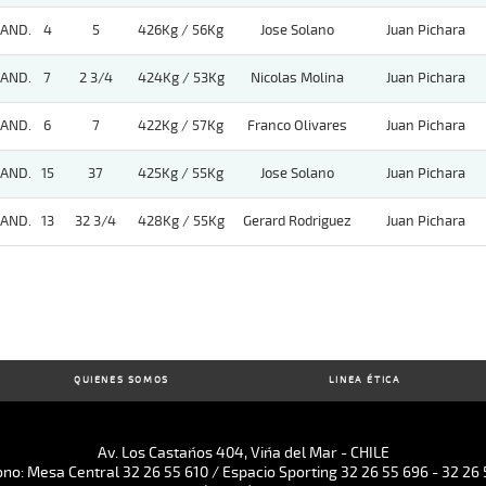
AND.
4
5
426Kg / 56Kg
Jose Solano
Juan Pichara
AND.
7
2 3/4
424Kg / 53Kg
Nicolas Molina
Juan Pichara
AND.
6
7
422Kg / 57Kg
Franco Olivares
Juan Pichara
AND.
15
37
425Kg / 55Kg
Jose Solano
Juan Pichara
AND.
13
32 3/4
428Kg / 55Kg
Gerard Rodriguez
Juan Pichara
QUIENES SOMOS
LINEA ÉTICA
Av. Los Castaños 404, Viña del Mar - CHILE
ono: Mesa Central 32 26 55 610 / Espacio Sporting 32 26 55 696 - 32 26 