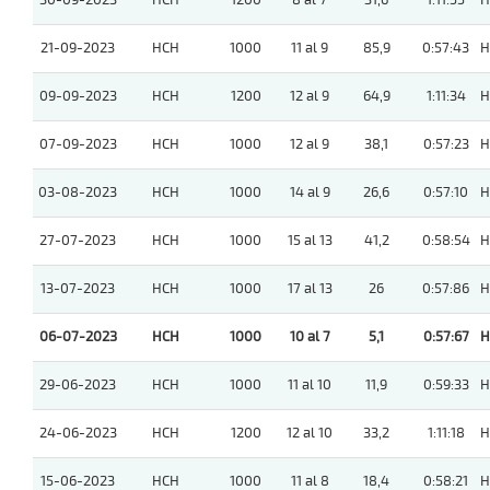
30-09-2023
HCH
1200
8 al 7
31,6
1:11:55
H
21-09-2023
HCH
1000
11 al 9
85,9
0:57:43
H
09-09-2023
HCH
1200
12 al 9
64,9
1:11:34
H
07-09-2023
HCH
1000
12 al 9
38,1
0:57:23
H
03-08-2023
HCH
1000
14 al 9
26,6
0:57:10
H
27-07-2023
HCH
1000
15 al 13
41,2
0:58:54
H
13-07-2023
HCH
1000
17 al 13
26
0:57:86
H
06-07-2023
HCH
1000
10 al 7
5,1
0:57:67
H
29-06-2023
HCH
1000
11 al 10
11,9
0:59:33
H
24-06-2023
HCH
1200
12 al 10
33,2
1:11:18
H
15-06-2023
HCH
1000
11 al 8
18,4
0:58:21
H