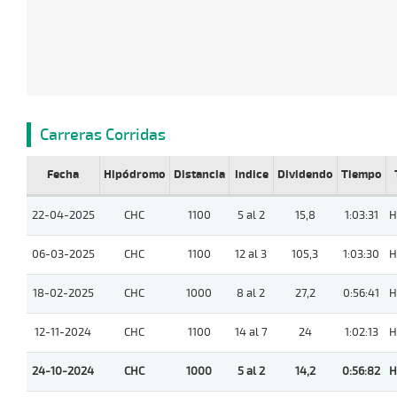
Carreras Corridas
Fecha
Hipódromo
Distancia
Indice
Dividendo
Tiempo
22-04-2025
CHC
1100
5 al 2
15,8
1:03:31
H
06-03-2025
CHC
1100
12 al 3
105,3
1:03:30
H
18-02-2025
CHC
1000
8 al 2
27,2
0:56:41
H
12-11-2024
CHC
1100
14 al 7
24
1:02:13
H
24-10-2024
CHC
1000
5 al 2
14,2
0:56:82
H