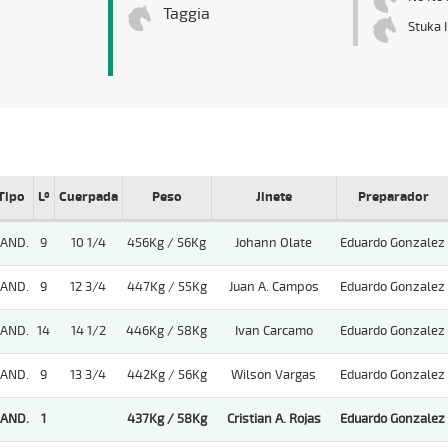
Taggia
Stuka I
Tipo
Lº
Cuerpada
Peso
Jinete
Preparador
AND.
9
10 1/4
456Kg / 56Kg
Johann Olate
Eduardo Gonzalez
AND.
9
12 3/4
447Kg / 55Kg
Juan A. Campos
Eduardo Gonzalez
AND.
14
14 1/2
446Kg / 58Kg
Ivan Carcamo
Eduardo Gonzalez
AND.
9
13 3/4
442Kg / 56Kg
Wilson Vargas
Eduardo Gonzalez
AND.
1
437Kg / 58Kg
Cristian A. Rojas
Eduardo Gonzalez