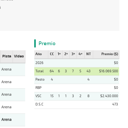
i
Premio
Año
CC
1º
2º
3º
4º
NT
Premio ($)
Pista
Video
2026
$0
Arena
Total
64
6
3
7
5
43
$16.069.500
Pasto
4
4
$0
Arena
RBP
$0
Arena
VSC
15
1
1
3
2
8
$2.430.000
D.S.C
473
Arena
Arena