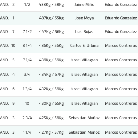
AND.
2
1/2
438Kg / 58Kg
Jaime Miño
Eduardo Gonzalez
AND.
1
437Kg / 55Kg
Jose Moya
Eduardo Gonzalez
AND.
7
7 1/2
447Kg / 56Kg
Luis Rojas
Eduardo Gonzalez
AND.
10
8 1/4
436Kg / 56Kg
Carlos E. Urbina
Marcos Contreras
AND.
5
7 1/4
436Kg / 56Kg
Israel Villagran
Marcos Contreras
AND.
4
3/4
434Kg / 57Kg
Israel Villagran
Marcos Contreras
AND.
6
1 3/4
432Kg / 56Kg
Israel Villagran
Marcos Contreras
AND.
9
10
430Kg / 55Kg
Israel Villagran
Marcos Contreras
AND.
3
2 3/4
425Kg / 56Kg
Sebastian Muñoz
Marcos Contreras
AND.
3
1 1/4
427Kg / 57Kg
Sebastian Muñoz
Marcos Contreras