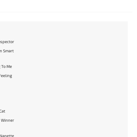
ospector
n Smart
 To Me
Feeling
Cat
 Winner
Nanette