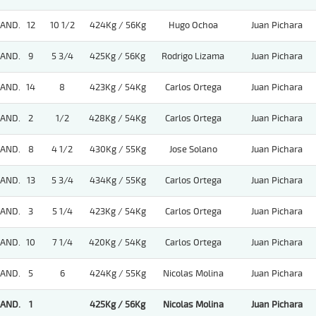
AND.
12
10 1/2
424Kg / 56Kg
Hugo Ochoa
Juan Pichara
AND.
9
5 3/4
425Kg / 56Kg
Rodrigo Lizama
Juan Pichara
AND.
14
8
423Kg / 54Kg
Carlos Ortega
Juan Pichara
AND.
2
1/2
428Kg / 54Kg
Carlos Ortega
Juan Pichara
AND.
8
4 1/2
430Kg / 55Kg
Jose Solano
Juan Pichara
AND.
13
5 3/4
434Kg / 55Kg
Carlos Ortega
Juan Pichara
AND.
3
5 1/4
423Kg / 54Kg
Carlos Ortega
Juan Pichara
AND.
10
7 1/4
420Kg / 54Kg
Carlos Ortega
Juan Pichara
AND.
5
6
424Kg / 55Kg
Nicolas Molina
Juan Pichara
AND.
1
425Kg / 56Kg
Nicolas Molina
Juan Pichara