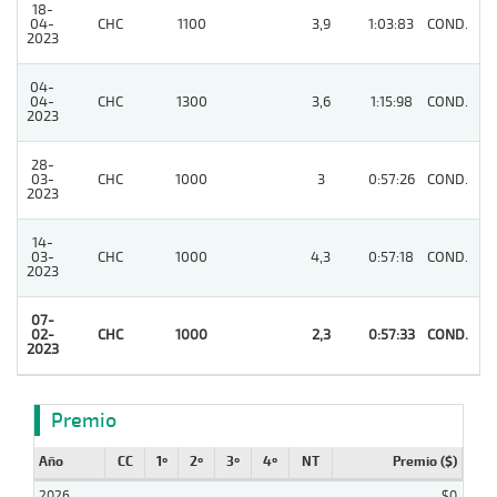
18-
04-
CHC
1100
3,9
1:03:83
COND.
6
2023
04-
04-
CHC
1300
3,6
1:15:98
COND.
2
2023
28-
03-
CHC
1000
3
0:57:26
COND.
2
2023
14-
03-
CHC
1000
4,3
0:57:18
COND.
5
2023
07-
02-
CHC
1000
2,3
0:57:33
COND.
1
2023
Premio
Año
CC
1º
2º
3º
4º
NT
Premio ($)
2026
$0