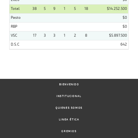
Total
38
5
9
1
5
18
$14.252.500
Pasto
$0
RBP
$0
VSC
17
3
3
1
2
8
$5.897.500
D.S.C
642
BIENVENIDO
INSTITUCIONAL
QUIENES SOMOS
LINEA ÉTICA
GREMIOS