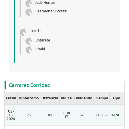
Jade Hunter
Caerleons Success
Truth
Botarate
Ithaki
Carreras Corridas
Fecha
Hipódromo
Distancia
Indice
Dividendo
Tiempo
Tipo
Lº
03-
23 al
11-
VS
1100
4,1
1:06:32
HAND.
11
17
2024