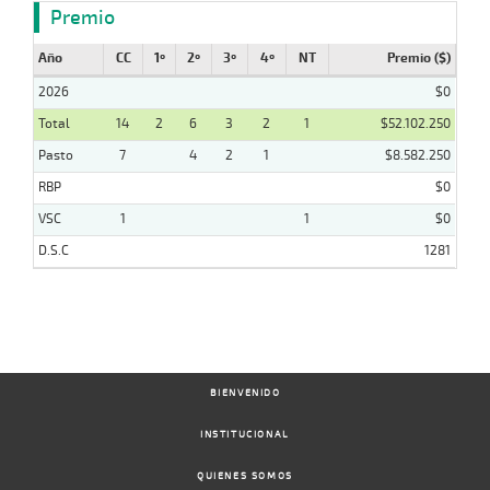
Premio
Año
CC
1º
2º
3º
4º
NT
Premio ($)
2026
$0
Total
14
2
6
3
2
1
$52.102.250
Pasto
7
4
2
1
$8.582.250
RBP
$0
VSC
1
1
$0
D.S.C
1281
BIENVENIDO
INSTITUCIONAL
QUIENES SOMOS