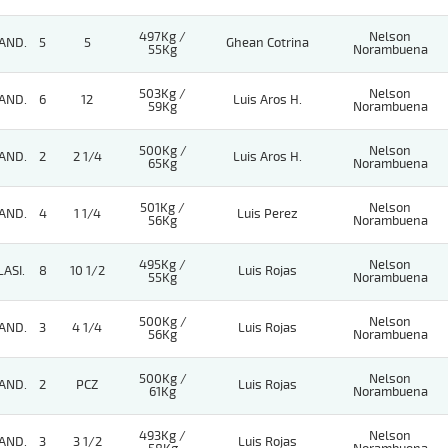
497Kg /
Nelson
AND.
5
5
Ghean Cotrina
55Kg
Norambuena
503Kg /
Nelson
AND.
6
12
Luis Aros H.
59Kg
Norambuena
500Kg /
Nelson
AND.
2
2 1/4
Luis Aros H.
65Kg
Norambuena
501Kg /
Nelson
AND.
4
1 1/4
Luis Perez
56Kg
Norambuena
495Kg /
Nelson
LASI.
8
10 1/2
Luis Rojas
55Kg
Norambuena
500Kg /
Nelson
AND.
3
4 1/4
Luis Rojas
56Kg
Norambuena
500Kg /
Nelson
AND.
2
PCZ
Luis Rojas
61Kg
Norambuena
493Kg /
Nelson
AND.
3
3 1/2
Luis Rojas