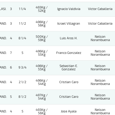
493Kg /
LASI.
3
1 1/4
Ignacio Valdivia
Victor Caballeria
52Kg
496Kg /
AND.
3
1 1/2
Israel Villagran
Victor Caballeria
56Kg
500Kg /
Nelson
AND.
4
8 1/4
Luis Aros H.
59Kg
Norambuena
496Kg /
Nelson
AND.
7
5
Franco Gonzalez
55Kg
Norambuena
496Kg /
Sebastian E.
Nelson
AND.
6
9 3/4
55Kg
Gonzalez
Norambuena
496Kg /
Nelson
AND.
4
2 1/2
Cristian Caro
54Kg
Norambuena
497Kg /
Nelson
AND.
5
8 1/2
Cristian Caro
54Kg
Norambuena
493Kg /
Nelson
AND.
4
5
Jose Ayala
56Kg
Norambuena