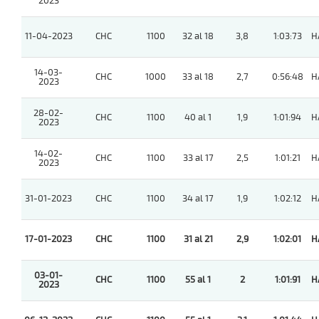
2023
11-04-2023
CHC
1100
32 al 18
3,8
1:03:73
H
14-03-
CHC
1000
33 al 18
2,7
0:56:48
H
2023
28-02-
CHC
1100
40 al 1
1,9
1:01:94
H
2023
14-02-
CHC
1100
33 al 17
2,5
1:01:21
H
2023
31-01-2023
CHC
1100
34 al 17
1,9
1:02:12
H
17-01-2023
CHC
1100
31 al 21
2,9
1:02:01
H
03-01-
CHC
1100
55 al 1
2
1:01:91
H
2023