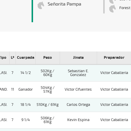
Señorita Pampa
Fores
Tipo
Lº
Cuerpada
Peso
Jinete
Preparador
502Kg /
Sebastian E.
LASI.
7
14 1/2
Victor Caballeria
60Kg
Gonzalez
504Kg /
AND.
11
Ganador
Victor Cifuentes
Victor Caballeria
57Kg
LASI.
7
18 1/4
510Kg / 61Kg
Carlos Ortega
Victor Caballeria
506Kg /
LASI.
7
9 1/4
Kevin Espina
Victor Caballeria
61Kg