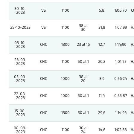
30-10-
VS
1100
5,8
1:06:70
C
2023
38 al
25-10-2023
VS
1100
31,8
1:07:99
H
30
03-10-
CHC
1300
23 al 16
12,7
1:14:90
H
2023
26-09-
CHC
1100
50 al 1
26,2
1:01:75
H
2023
05-09-
38 al
CHC
1000
3,9
0:56:24
H
2023
20
22-08-
CHC
1000
50 al 1
11,4
0:55:87
H
2023
15-08-
CHC
1300
50 al 1
29,6
1:14:96
H
2023
08-08-
30 al
CHC
1100
14,6
1:02:68
H
2023
24