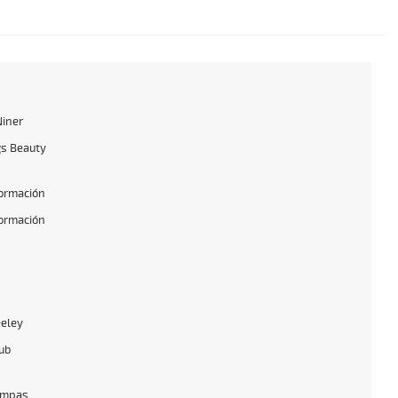
Niner
s Beauty
formación
formación
eeley
lub
ampas