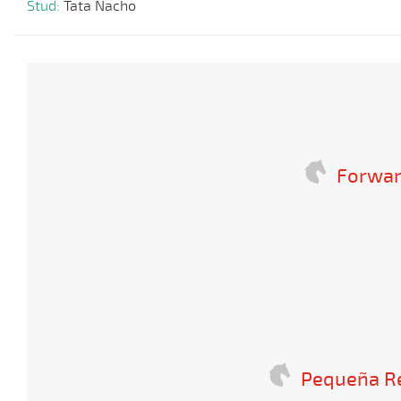
Stud:
Tata Nacho
Forwar
Pequeña R