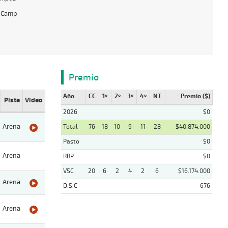
t Camp
Premio
Año
CC
1º
2º
3º
4º
NT
Premio ($)
Pista
Video
2026
$0
Arena
Total
76
18
10
9
11
28
$40.874.000
Pasto
$0
Arena
RBP
$0
VSC
20
6
2
4
2
6
$16.174.000
Arena
D.S.C
676
Arena