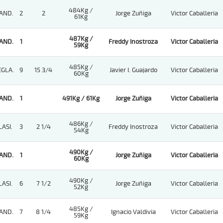
484Kg /
AND.
2
2
Jorge Zuñiga
Victor Caballeria
61Kg
487Kg /
AND.
1
Freddy Inostroza
Victor Caballeria
59Kg
485Kg /
EGLA.
9
15 3/4
Javier I. Guajardo
Victor Caballeria
60Kg
AND.
1
491Kg / 61Kg
Jorge Zuñiga
Victor Caballeria
486Kg /
LASI.
3
2 1/4
Freddy Inostroza
Victor Caballeria
54Kg
490Kg /
AND.
1
Jorge Zuñiga
Victor Caballeria
60Kg
490Kg /
LASI.
6
7 1/2
Jorge Zuñiga
Victor Caballeria
52Kg
485Kg /
AND.
7
8 1/4
Ignacio Valdivia
Victor Caballeria
59Kg