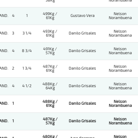
58Kg
Norambuena
499Kg /
Nelson
AND.
4
1
Gustavo Vera
61Kg
Norambuena
493Kg /
Nelson
AND.
3
3 1/4
Danilo Grisales
61Kg
Norambuena
491Kg /
Nelson
AND.
4
8 3/4
Danilo Grisales
57Kg
Norambuena
487Kg /
Nelson
AND.
2
1 3/4
Danilo Grisales
61Kg
Norambuena
488Kg /
Nelson
AND.
4
4 1/2
Danilo Grisales
64Kg
Norambuena
488Kg /
Nelson
AND.
1
Danilo Grisales
61Kg
Norambuena
487Kg /
Nelson
AND.
1
Danilo Grisales
57Kg
Norambuena
480Kg /
Nelson