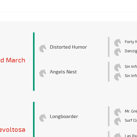
Forty 
Distorted Humor
Danzig
d March
Sin In
Angels Nest
Sin In
Mr. Gr
Longboarder
Surf C
evoltosa
Las P