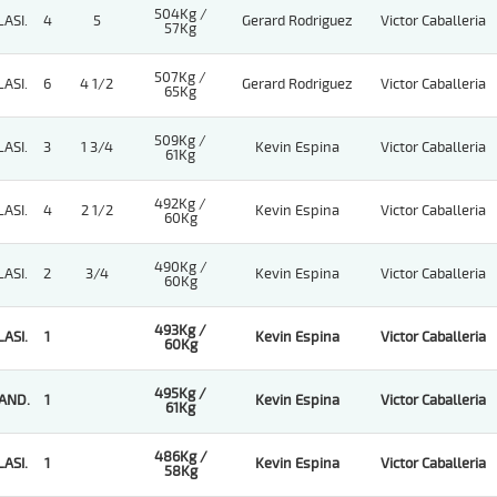
504Kg /
LASI.
4
5
Gerard Rodriguez
Victor Caballeria
57Kg
507Kg /
LASI.
6
4 1/2
Gerard Rodriguez
Victor Caballeria
65Kg
509Kg /
LASI.
3
1 3/4
Kevin Espina
Victor Caballeria
61Kg
492Kg /
LASI.
4
2 1/2
Kevin Espina
Victor Caballeria
60Kg
490Kg /
LASI.
2
3/4
Kevin Espina
Victor Caballeria
60Kg
493Kg /
LASI.
1
Kevin Espina
Victor Caballeria
60Kg
495Kg /
AND.
1
Kevin Espina
Victor Caballeria
61Kg
486Kg /
LASI.
1
Kevin Espina
Victor Caballeria
58Kg