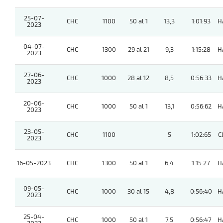
25-07-
CHC
1100
50 al 1
13,3
1:01:93
H
2023
04-07-
CHC
1300
29 al 21
9,3
1:15:28
H
2023
27-06-
CHC
1000
28 al 12
8,5
0:56:33
H
2023
20-06-
CHC
1000
50 al 1
13,1
0:56:62
H
2023
23-05-
CHC
1100
5
1:02:65
C
2023
16-05-2023
CHC
1300
50 al 1
6,4
1:15:27
H
09-05-
CHC
1000
30 al 15
4,8
0:56:40
H
2023
25-04-
CHC
1000
50 al 1
7,5
0:56:47
H