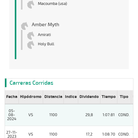
Macoumba (usa)
Amber Myth
Amirati
Holy Bull
Carreras Corridas
Fecha
Hipódromo
Distancia
Indice
Dividendo
Tiempo
Tipo
Lº
05-
08-
VS
1100
29,8
1:07:81
COND.
7
2024
27-11-
VS
1100
17,2
1:08:70
COND.
11
2023