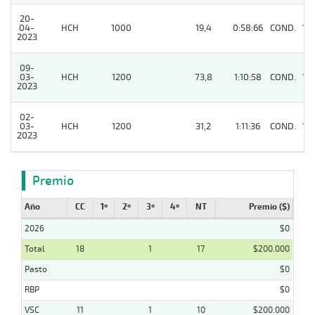
20-
04-
HCH
1000
19,4
0:58:66
COND.
10
2023
09-
03-
HCH
1200
73,8
1:10:58
COND.
10
2023
02-
03-
HCH
1200
31,2
1:11:36
COND.
10
2023
Premio
Año
CC
1º
2º
3º
4º
NT
Premio ($)
2026
$0
Total
18
1
17
$200.000
Pasto
$0
RBP
$0
VSC
11
1
10
$200.000