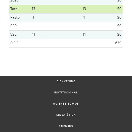
2026
$0
Total
13
13
$0
Pasto
1
1
$0
RBP
$0
VSC
11
11
$0
D.S.C
639
BIENVENIDO
INSTITUCIONAL
QUIENES SOMOS
LINEA ÉTICA
GREMIOS