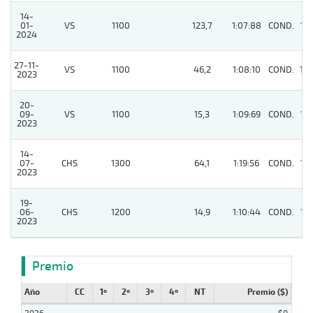
14-
01-
VS
1100
123,7
1:07:88
COND.
13
2024
27-11-
VS
1100
46,2
1:08:10
COND.
10
2023
20-
09-
VS
1100
15,3
1:09:69
COND.
16
2023
14-
07-
CHS
1300
64,1
1:19:56
COND.
12
2023
19-
06-
CHS
1200
14,9
1:10:44
COND.
13
2023
Premio
Año
CC
1º
2º
3º
4º
NT
Premio ($)