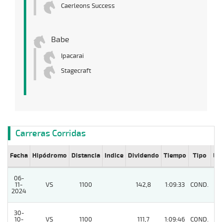
Caerleons Success
Babe
Ipacarai
Stagecraft
Carreras Corridas
Fecha
Hipódromo
Distancia
Indice
Dividendo
Tiempo
Tipo
Lº
06-
11-
VS
1100
142,8
1:09:33
COND.
8
2024
30-
10-
VS
1100
111,7
1:09:46
COND.
9