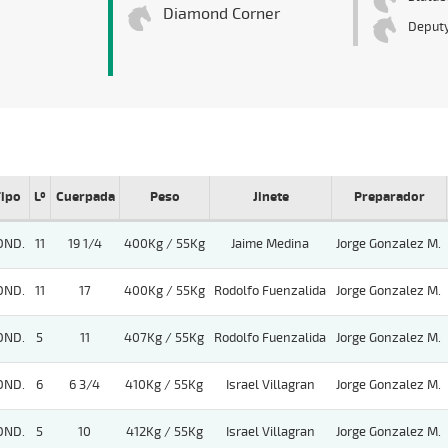
Diamond Corner
Deputy
ipo
Lº
Cuerpada
Peso
Jinete
Preparador
OND.
11
19 1/4
400Kg / 55Kg
Jaime Medina
Jorge Gonzalez M.
OND.
11
17
400Kg / 55Kg
Rodolfo Fuenzalida
Jorge Gonzalez M.
OND.
5
11
407Kg / 55Kg
Rodolfo Fuenzalida
Jorge Gonzalez M.
OND.
6
6 3/4
410Kg / 55Kg
Israel Villagran
Jorge Gonzalez M.
OND.
5
10
412Kg / 55Kg
Israel Villagran
Jorge Gonzalez M.