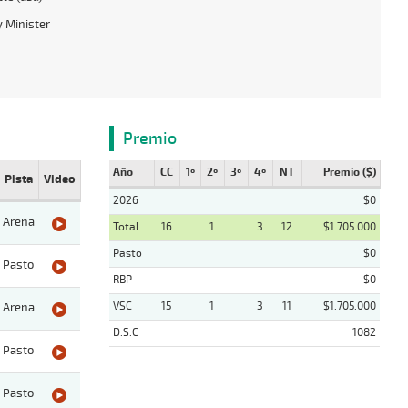
 Minister
Premio
Año
CC
1º
2º
3º
4º
NT
Premio ($)
Pista
Video
2026
$0
Arena
Total
16
1
3
12
$1.705.000
Pasto
$0
Pasto
RBP
$0
VSC
15
1
3
11
$1.705.000
Arena
D.S.C
1082
Pasto
Pasto