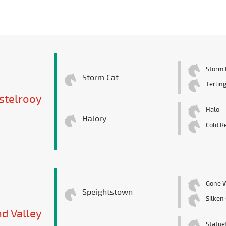
Storm 
Storm Cat
Terlin
stelrooy
Halo
Halory
Cold R
Gone 
Speightstown
Silken
d Valley
Statue