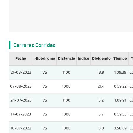
Carreras Corridas
Fecha
Hipódromo
Distancia
Indice
Dividendo
Tiempo
T
21-08-2023
VS
1100
8,9
1:09:39
C
07-08-2023
VS
1000
21,4
0:59:22
C
24-07-2023
VS
1100
5,2
1:09:91
C
17-07-2023
VS
1000
5,7
0:59:55
C
10-07-2023
VS
1000
3,0
0:58:69
C