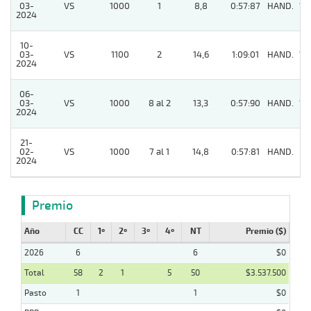
03-
VS
1000
1
8,8
0:57:87
HAND.
10
2024
10-
03-
VS
1100
2
14,6
1:09:01
HAND.
14
2024
06-
03-
VS
1000
8 al 2
13,3
0:57:90
HAND.
10
2024
21-
02-
VS
1000
7 al 1
14,8
0:57:81
HAND.
6
2024
Premio
Año
CC
1º
2º
3º
4º
NT
Premio ($)
2026
6
6
$0
Total
58
2
1
5
50
$3.537.500
Pasto
1
1
$0