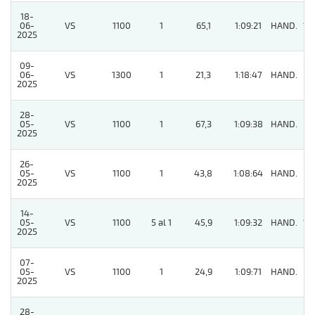
18-
06-
VS
1100
1
65,1
1:09:21
HAND.
10
2025
09-
06-
VS
1300
1
21,3
1:18:47
HAND.
7
2025
28-
05-
VS
1100
1
67,3
1:09:38
HAND.
6
2025
26-
05-
VS
1100
1
43,8
1:08:64
HAND.
11
2025
14-
05-
VS
1100
5 al 1
45,9
1:09:32
HAND.
10
2025
07-
05-
VS
1100
1
24,9
1:09:71
HAND.
12
2025
28-