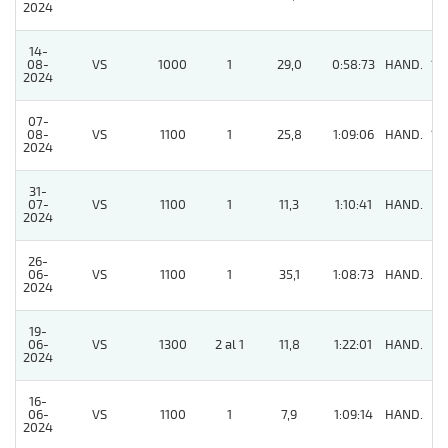
2024
14-
08-
VS
1000
1
29,0
0:58:73
HAND.
14
2024
07-
08-
VS
1100
1
25,8
1:09:06
HAND.
10
2024
31-
07-
VS
1100
1
11,3
1:10:41
HAND.
11
2024
26-
06-
VS
1100
1
35,1
1:08:73
HAND.
8
2024
19-
06-
VS
1300
2 al 1
11,8
1:22:01
HAND.
8
2024
16-
06-
VS
1100
1
7,9
1:09:14
HAND.
13
2024