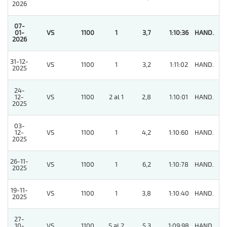
2026
07-
01-
VS
1100
1
3,7
1:10:36
HAND.
1
2026
31-12-
VS
1100
1
3,2
1:11:02
HAND.
6
2025
24-
12-
VS
1100
2 al 1
2,8
1:10:01
HAND.
4
2025
03-
12-
VS
1100
1
4,2
1:10:60
HAND.
5
2025
26-11-
VS
1100
1
6,2
1:10:78
HAND.
3
2025
19-11-
VS
1100
1
3,8
1:10:40
HAND.
6
2025
27-
10-
VS
1100
5 al 2
5,3
1:09:98
HAND.
6