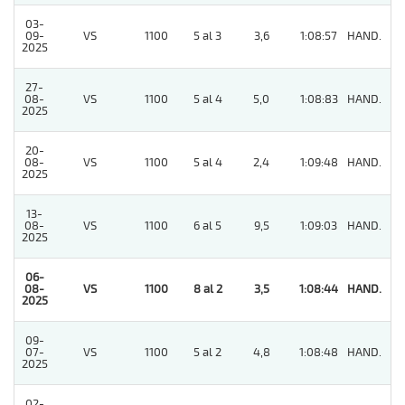
03-
09-
VS
1100
5 al 3
3,6
1:08:57
HAND.
6
2025
27-
08-
VS
1100
5 al 4
5,0
1:08:83
HAND.
4
2025
20-
08-
VS
1100
5 al 4
2,4
1:09:48
HAND.
3
2025
13-
08-
VS
1100
6 al 5
9,5
1:09:03
HAND.
7
2025
06-
08-
VS
1100
8 al 2
3,5
1:08:44
HAND.
1
2025
09-
07-
VS
1100
5 al 2
4,8
1:08:48
HAND.
4
2025
02-