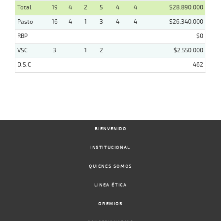
Total
19
4
2
5
4
4
$28.890.000
Pasto
16
4
1
3
4
4
$26.340.000
RBP
$0
VSC
3
1
2
$2.550.000
D.S.C
462
BIENVENIDO
INSTITUCIONAL
QUIENES SOMOS
LINEA ÉTICA
GREMIOS