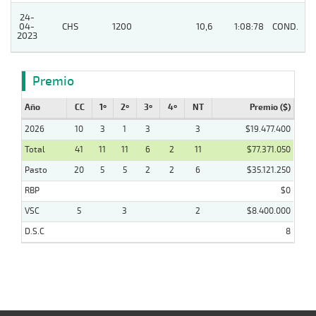
24-
04-
CHS
1200
10,6
1:08:78
COND.
2
2023
Premio
Año
CC
1º
2º
3º
4º
NT
Premio ($)
2026
10
3
1
3
3
$19.477.400
Total
41
11
11
6
2
11
$77.371.050
Pasto
20
5
5
2
2
6
$35.121.250
RBP
$0
VSC
5
3
2
$8.400.000
D.S.C
8