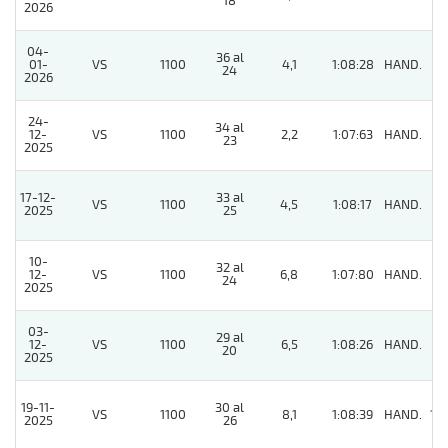
18
2026
04-
36 al
01-
VS
1100
4,1
1:08:28
HAND.
5
24
2026
24-
34 al
12-
VS
1100
2,2
1:07:63
HAND.
4
23
2025
17-12-
33 al
VS
1100
4,5
1:08:17
HAND.
2
2025
25
10-
32 al
12-
VS
1100
6,8
1:07:80
HAND.
3
24
2025
03-
29 al
12-
VS
1100
6,5
1:08:26
HAND.
4
20
2025
19-11-
30 al
VS
1100
8,1
1:08:39
HAND.
10
2025
26