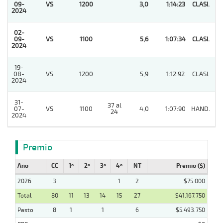
09-
VS
1200
3,0
1:14:23
CLASI.
1
2024
02-
09-
VS
1100
5,6
1:07:34
CLASI.
1
2024
19-
08-
VS
1200
5,9
1:12:92
CLASI.
8
2024
31-
37 al
07-
VS
1100
4,0
1:07:90
HAND.
3
24
2024
Premio
Año
CC
1º
2º
3º
4º
NT
Premio ($)
2026
3
1
2
$75.000
Total
80
11
13
14
15
27
$41.167.750
Pasto
8
1
1
6
$5.493.750