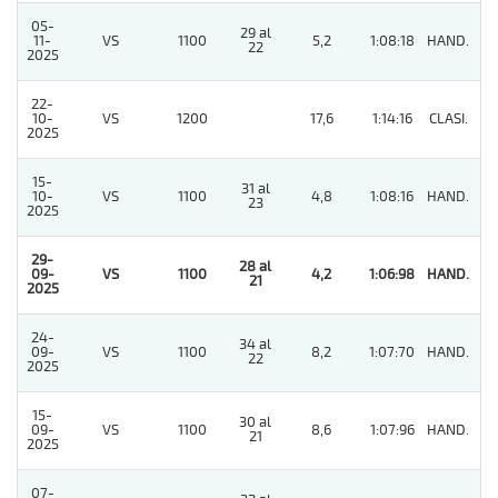
05-
29 al
11-
VS
1100
5,2
1:08:18
HAND.
2
22
2025
22-
10-
VS
1200
17,6
1:14:16
CLASI.
5
2025
15-
31 al
10-
VS
1100
4,8
1:08:16
HAND.
4
23
2025
29-
28 al
09-
VS
1100
4,2
1:06:98
HAND.
1
21
2025
24-
34 al
09-
VS
1100
8,2
1:07:70
HAND.
3
22
2025
15-
30 al
09-
VS
1100
8,6
1:07:96
HAND.
4
21
2025
07-