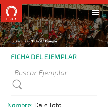
Usted está en:
Inicio
Ficha del Ejemplar
FICHA DEL EJEMPLAR
Nombre:
Dale Toto