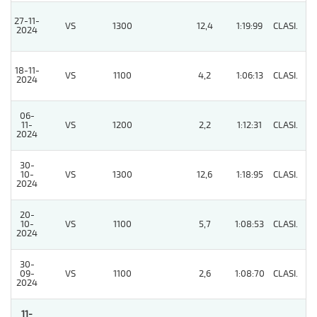
27-11-
VS
1300
12,4
1:19:99
CLASI.
8
2024
18-11-
VS
1100
4,2
1:06:13
CLASI.
3
2024
06-
11-
VS
1200
2,2
1:12:31
CLASI.
4
2024
30-
10-
VS
1300
12,6
1:18:95
CLASI.
3
2024
20-
10-
VS
1100
5,7
1:08:53
CLASI.
8
2024
30-
09-
VS
1100
2,6
1:08:70
CLASI.
2
2024
11-