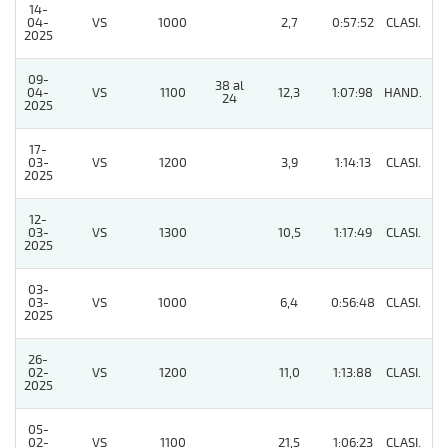
14-
04-
VS
1000
2,7
0:57:52
CLASI.
3
2025
09-
38 al
04-
VS
1100
12,3
1:07:98
HAND.
9
24
2025
17-
03-
VS
1200
3,9
1:14:13
CLASI.
5
2025
12-
03-
VS
1300
10,5
1:17:49
CLASI.
3
2025
03-
03-
VS
1000
6,4
0:56:48
CLASI.
2
2025
26-
02-
VS
1200
11,0
1:13:88
CLASI.
4
2025
05-
02-
VS
1100
21,5
1:06:23
CLASI.
3