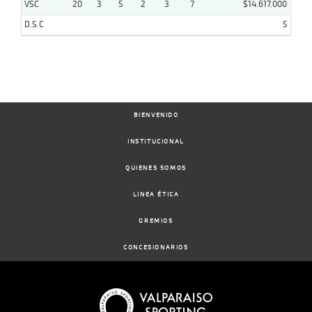
VSC
20
3
5
2
3
7
$14.617.000
D.S.C
5
BIENVENIDO
INSTITUCIONAL
QUIENES SOMOS
LINEA ÉTICA
GREMIOS
CONCESIONARIOS