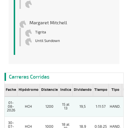
Margaret Mitchell
Tigrita
Until Sundown
Carreras Corridas
Fecha
Hipódromo
Distancia
Indice
Dividendo
Tiempo
Tipo
Lº
01-
15 al
08-
HCH
1200
19,5
1:11:57
HAND.
9
13
2026
30-
18 al
07-
HCH
1000
18,9
0:58:25
HAND.
4