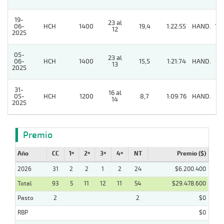
19-
23 al
06-
HCH
1400
19,4
1:22:55
HAND.
10
12
2025
05-
23 al
06-
HCH
1400
15,5
1:21:74
HAND.
3
13
2025
31-
16 al
05-
HCH
1200
8,7
1:09:76
HAND.
3
14
2025
Premio
Año
CC
1º
2º
3º
4º
NT
Premio ($)
2026
31
2
2
1
2
24
$6.200.400
Total
93
5
11
12
11
54
$29.478.600
Pasto
2
2
$0
RBP
$0