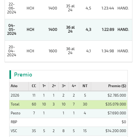
22-
35 al
06-
HCH
1400
4,5
1:23:44
HAND.
5
24
2024
04-
36 al
05-
HCH
1400
4,3
1:22:89
HAND.
1
24
2024
20-
36 al
04-
HCH
1600
4,1
1:34:98
HAND.
5
24
2024
Premio
Año
CC
1º
2º
3º
4º
NT
Premio ($)
2026
11
1
1
2
2
5
$2.785.000
Total
60
10
3
10
7
30
$35.079.000
Pasto
7
1
1
1
4
$7.690.000
RBP
$0
VSC
35
5
2
8
5
15
$14.200.000