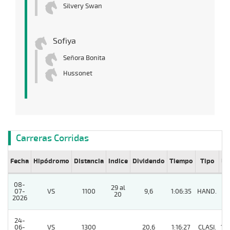
Silvery Swan
Sofiya
Señora Bonita
Hussonet
Carreras Corridas
Fecha
Hipódromo
Distancia
Indice
Dividendo
Tiempo
Tipo
Lº
08-
29 al
07-
VS
1100
9,6
1:06:35
HAND.
8
20
2026
24-
06-
VS
1300
20,6
1:16:27
CLASI.
10