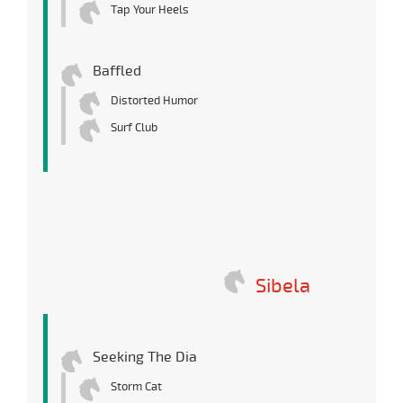
Tap Your Heels
Baffled
Distorted Humor
Surf Club
Sibela
Seeking The Dia
Storm Cat