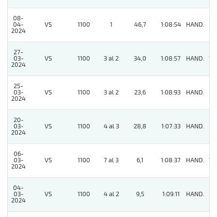
08-
04-
VS
1100
1
46,7
1:08:54
HAND.
8
2024
27-
03-
VS
1100
3 al 2
34,0
1:08:57
HAND.
12
2024
25-
03-
VS
1100
3 al 2
23,6
1:08:93
HAND.
6
2024
20-
03-
VS
1100
4 al 3
28,8
1:07:33
HAND.
11
2024
06-
03-
VS
1100
7 al 3
6,1
1:08:37
HAND.
12
2024
04-
03-
VS
1100
4 al 2
9,5
1:09:11
HAND.
2
2024