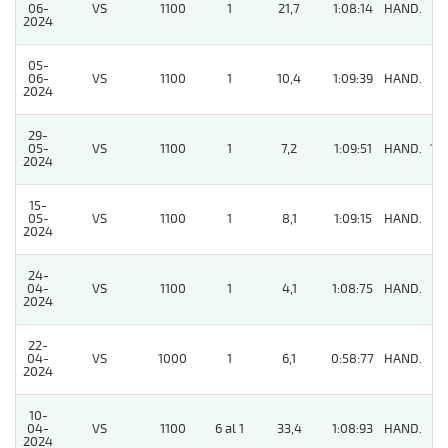
06-
VS
1100
1
21,7
1:08:14
HAND.
9
2024
05-
06-
VS
1100
1
10,4
1:09:39
HAND.
3
2024
29-
05-
VS
1100
1
7,2
1:09:51
HAND.
10
2024
15-
05-
VS
1100
1
8,1
1:09:15
HAND.
5
2024
24-
04-
VS
1100
1
4,1
1:08:75
HAND.
7
2024
22-
04-
VS
1000
1
6,1
0:58:77
HAND.
6
2024
10-
04-
VS
1100
6 al 1
33,4
1:08:93
HAND.
6
2024