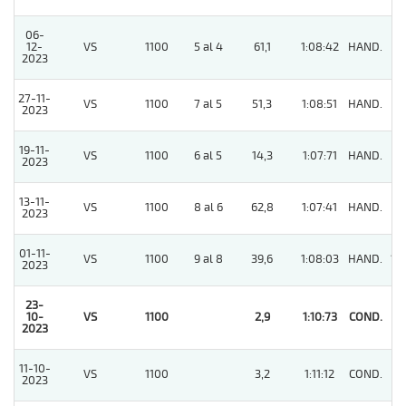
06-
12-
VS
1100
5 al 4
61,1
1:08:42
HAND.
3
2023
27-11-
VS
1100
7 al 5
51,3
1:08:51
HAND.
6
2023
19-11-
VS
1100
6 al 5
14,3
1:07:71
HAND.
5
2023
13-11-
VS
1100
8 al 6
62,8
1:07:41
HAND.
11
2023
01-11-
VS
1100
9 al 8
39,6
1:08:03
HAND.
12
2023
23-
10-
VS
1100
2,9
1:10:73
COND.
1
2023
11-10-
VS
1100
3,2
1:11:12
COND.
2
2023