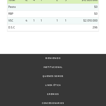
Total
12
4
1
2
5
$12.020.000
Pasto
$0
RBP
$0
VSC
4
1
1
1
1
$2.010.000
D.S.C
296
BIENVENIDO
INSTITUCIONAL
QUIENES SOMOS
LINEA ÉTICA
GREMIOS
CONCESIONARIOS