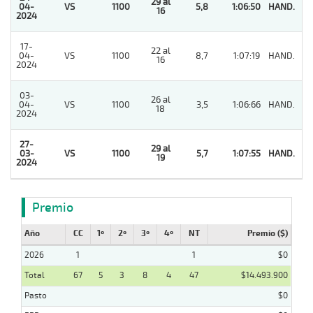
29 al
04-
VS
1100
5,8
1:06:50
HAND.
1
16
2024
17-
22 al
04-
VS
1100
8,7
1:07:19
HAND.
2
16
2024
03-
26 al
04-
VS
1100
3,5
1:06:66
HAND.
7
18
2024
27-
29 al
03-
VS
1100
5,7
1:07:55
HAND.
1
19
2024
Premio
Año
CC
1º
2º
3º
4º
NT
Premio ($)
2026
1
1
$0
Total
67
5
3
8
4
47
$14.493.900
Pasto
$0