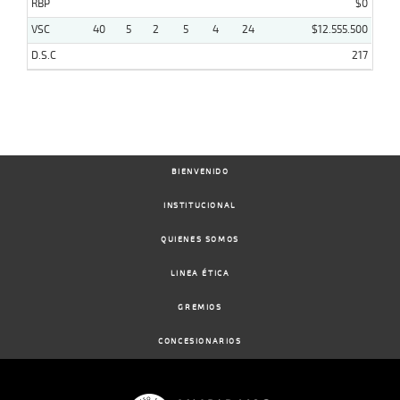
RBP
$0
VSC
40
5
2
5
4
24
$12.555.500
D.S.C
217
BIENVENIDO
INSTITUCIONAL
QUIENES SOMOS
LINEA ÉTICA
GREMIOS
CONCESIONARIOS