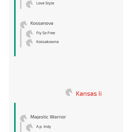
Love Style
Kossanova
Fly So Free
Kossakowna
Kansas Ii
Majestic Warrior
A.p. Indy