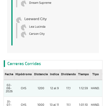
Dream Supreme
Leeward City
Lea Lucinda
Carson City
Carreras Corridas
Fecha
Hipódromo
Distancia
Indice
Dividendo
Tiempo
Tipo
Lº
02-
08-
CHS
1200
12 al 9
17,1
1:12:59
HAND.
11
2026
31-
07-
CHS
1000
13 al 11
11,1
1:01:10
HAND.
4