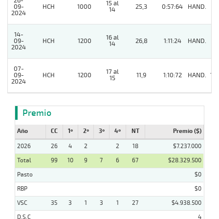
26-
15 al
09-
HCH
1000
25,3
0:57:64
HAND.
6
14
2024
14-
16 al
09-
HCH
1200
26,8
1:11:24
HAND.
9
14
2024
07-
17 al
09-
HCH
1200
11,9
1:10:72
HAND.
10
15
2024
Premio
Año
CC
1º
2º
3º
4º
NT
Premio ($)
2026
26
4
2
2
18
$7.237.000
Total
99
10
9
7
6
67
$28.329.500
Pasto
$0
RBP
$0
VSC
35
3
1
3
1
27
$4.938.500
D.S.C
4