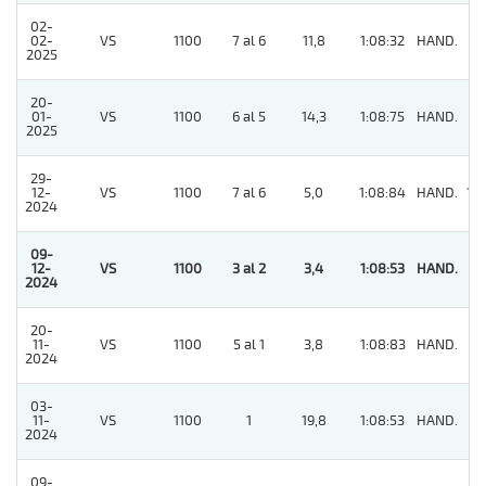
02-
02-
VS
1100
7 al 6
11,8
1:08:32
HAND.
2
2025
20-
01-
VS
1100
6 al 5
14,3
1:08:75
HAND.
3
2025
29-
12-
VS
1100
7 al 6
5,0
1:08:84
HAND.
10
2024
09-
12-
VS
1100
3 al 2
3,4
1:08:53
HAND.
1
2024
20-
11-
VS
1100
5 al 1
3,8
1:08:83
HAND.
2
2024
03-
11-
VS
1100
1
19,8
1:08:53
HAND.
5
2024
09-