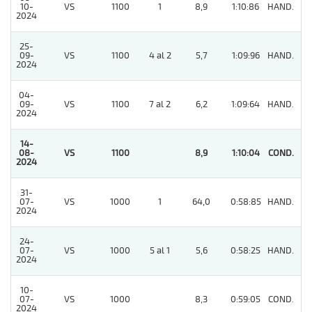
10-
VS
1100
1
8,9
1:10:86
HAND.
9
2024
25-
09-
VS
1100
4 al 2
5,7
1:09:96
HAND.
8
2024
04-
09-
VS
1100
7 al 2
6,2
1:09:64
HAND.
3
2024
14-
08-
VS
1100
8,9
1:10:04
COND.
1
2024
31-
07-
VS
1000
1
64,0
0:58:85
HAND.
6
2024
24-
07-
VS
1000
5 al 1
5,6
0:58:25
HAND.
6
2024
10-
07-
VS
1000
8,3
0:59:05
COND.
3
2024