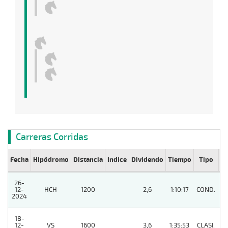
Carreras Corridas
Fecha
Hipódromo
Distancia
Indice
Dividendo
Tiempo
Tipo
Lº
26-
12-
HCH
1200
2,6
1:10:17
COND.
4
2024
18-
12-
VS
1600
3,6
1:35:53
CLASI.
7