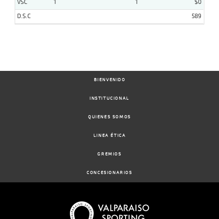
VSC
1
1
$0
D.S.C
589
BIENVENIDO
INSTITUCIONAL
QUIENES SOMOS
LINEA ÉTICA
GREMIOS
CONCESIONARIOS