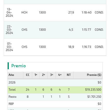
13-
04-
HCH
1300
27,9
1:18:40
COND.
5
2024
22-
03-
CHS
1300
4,5
1:15:77
COND.
7
2024
01-
03-
CHS
1300
18,9
1:16:73
COND.
4
2024
Premio
Año
CC
1º
2º
3º
4º
NT
Premio ($)
2026
$0
Total
24
1
6
6
4
7
$19.235.500
Pasto
8
1
1
1
5
$1.701.250
RBP
$0