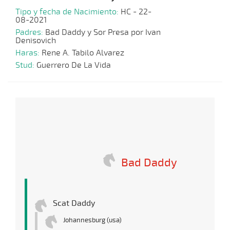
Tipo y fecha de Nacimiento:
HC - 22-
08-2021
Padres:
Bad Daddy y Sor Presa por Ivan
Denisovich
Haras:
Rene A. Tabilo Alvarez
Stud:
Guerrero De La Vida
Bad Daddy
Scat Daddy
Johannesburg (usa)