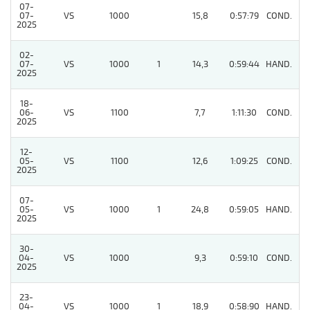
07-
07-
VS
1000
15,8
0:57:79
COND.
3
2025
02-
07-
VS
1000
1
14,3
0:59:44
HAND.
5
2025
18-
06-
VS
1100
7,7
1:11:30
COND.
6
2025
12-
05-
VS
1100
12,6
1:09:25
COND.
9
2025
07-
05-
VS
1000
1
24,8
0:59:05
HAND.
3
2025
30-
04-
VS
1000
9,3
0:59:10
COND.
4
2025
23-
04-
VS
1000
1
18,9
0:58:90
HAND.
11