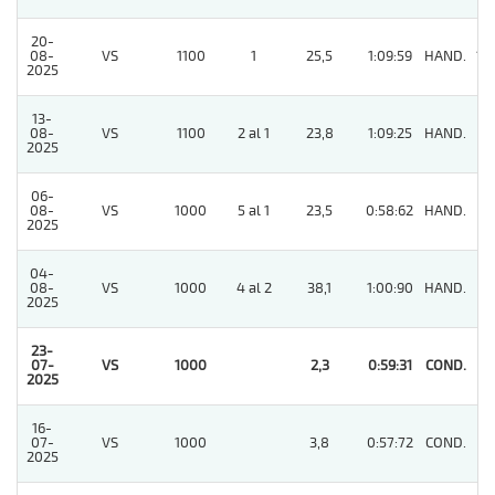
20-
08-
VS
1100
1
25,5
1:09:59
HAND.
13
2025
13-
08-
VS
1100
2 al 1
23,8
1:09:25
HAND.
11
2025
06-
08-
VS
1000
5 al 1
23,5
0:58:62
HAND.
8
2025
04-
08-
VS
1000
4 al 2
38,1
1:00:90
HAND.
9
2025
23-
07-
VS
1000
2,3
0:59:31
COND.
1
2025
16-
07-
VS
1000
3,8
0:57:72
COND.
3
2025