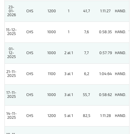
23-
01-
CHS
1200
1
41,7
1:11:27
HAND.
8
2026
15-12-
CHS
1000
1
7,6
0:58:35
HAND.
10
2025
01-
12-
CHS
1000
2 al 1
7,7
0:57:79
HAND.
7
2025
21-11-
CHS
1100
3 al 1
6,2
1:04:64
HAND.
5
2025
17-11-
CHS
1000
3 al 1
55,7
0:58:62
HAND.
2
2025
14-11-
CHS
1200
5 al 1
82,5
1:11:28
HAND.
4
2025