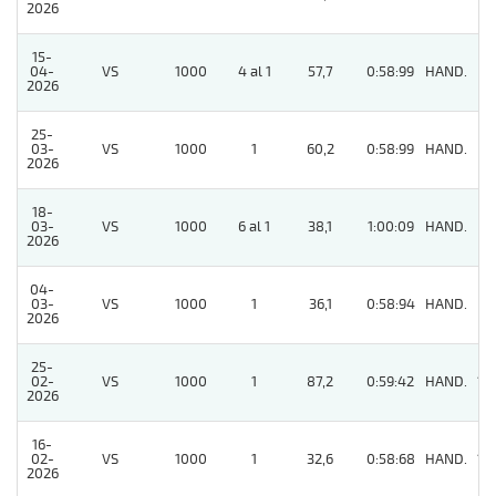
2026
15-
04-
VS
1000
4 al 1
57,7
0:58:99
HAND.
9
2026
25-
03-
VS
1000
1
60,2
0:58:99
HAND.
9
2026
18-
03-
VS
1000
6 al 1
38,1
1:00:09
HAND.
9
2026
04-
03-
VS
1000
1
36,1
0:58:94
HAND.
5
2026
25-
02-
VS
1000
1
87,2
0:59:42
HAND.
12
2026
16-
02-
VS
1000
1
32,6
0:58:68
HAND.
12
2026