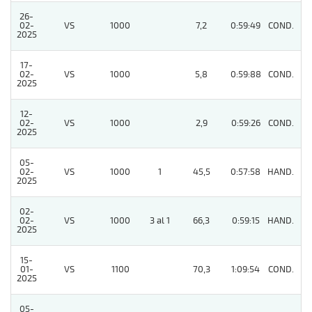
26-
02-
VS
1000
7,2
0:59:49
COND.
4
2025
17-
02-
VS
1000
5,8
0:59:88
COND.
4
2025
12-
02-
VS
1000
2,9
0:59:26
COND.
5
2025
05-
02-
VS
1000
1
45,5
0:57:58
HAND.
3
2025
02-
02-
VS
1000
3 al 1
66,3
0:59:15
HAND.
9
2025
15-
01-
VS
1100
70,3
1:09:54
COND.
11
2025
05-