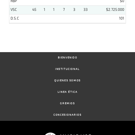
RBP
$0
VSC
45
1
1
7
3
33
$2.725.000
D.S.C
101
BIENVENIDO
INSTITUCIONAL
QUIENES SOMOS
LINEA ÉTICA
GREMIOS
CONCESIONARIOS