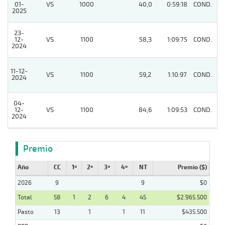
01-
VS
1000
40,0
0:59:18
COND.
3
2025
23-
12-
VS
1100
58,3
1:09:75
COND.
7
2024
11-12-
VS
1100
59,2
1:10:97
COND.
6
2024
04-
12-
VS
1100
84,6
1:09:53
COND.
8
2024
Premio
Año
CC
1º
2º
3º
4º
NT
Premio ($)
2026
9
9
$0
Total
58
1
2
6
4
45
$2.965.500
Pasto
13
1
1
11
$435.500